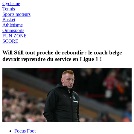
Cyclisme
Tennis
Sports moteurs
Basket
Athlétisme
Omnisports
FUN ZONE
SCORE
Will Still tout proche de rebondir : le coach belge
devrait reprendre du service en Ligue 1 !
Focus Foot