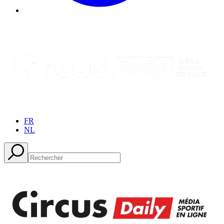
FR
NL