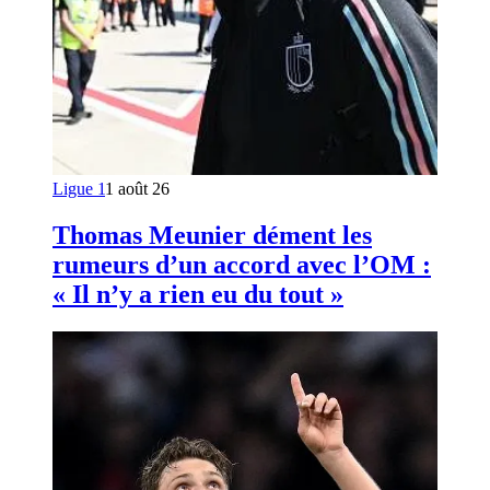
Ligue 1
1 août 26
Thomas Meunier dément les
rumeurs d’un accord avec l’OM :
« Il n’y a rien eu du tout »