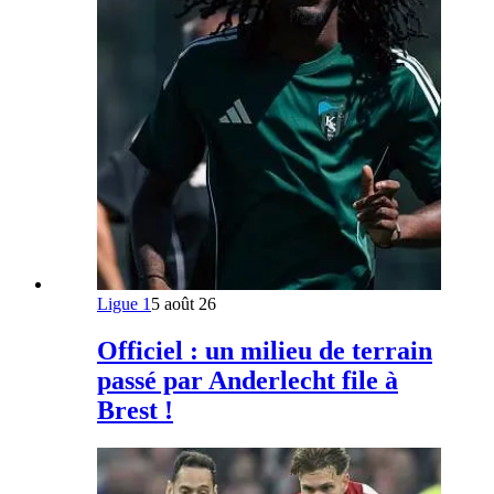
Ligue 1
5 août 26
Officiel : un milieu de terrain
passé par Anderlecht file à
Brest !