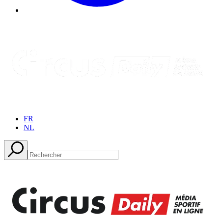
FR
NL