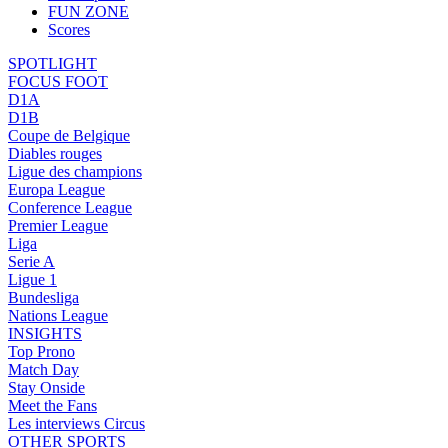
FUN ZONE
Scores
SPOTLIGHT
FOCUS FOOT
D1A
D1B
Coupe de Belgique
Diables rouges
Ligue des champions
Europa League
Conference League
Premier League
Liga
Serie A
Ligue 1
Bundesliga
Nations League
INSIGHTS
Top Prono
Match Day
Stay Onside
Meet the Fans
Les interviews Circus
OTHER SPORTS