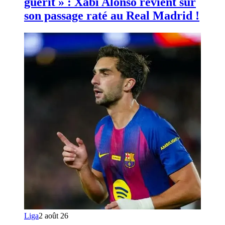
guérit » : Xabi Alonso revient sur
son passage raté au Real Madrid !
Liga
2 août 26