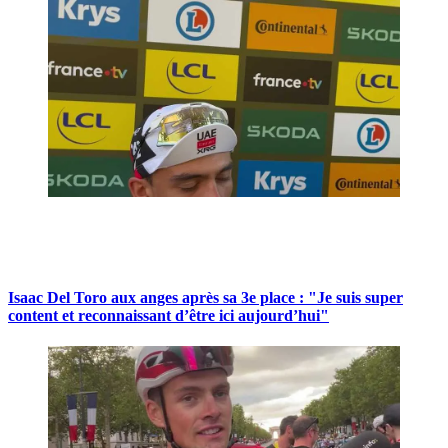
Isaac Del Toro aux anges après sa 3e place : "Je suis super
content et reconnaissant d’être ici aujourd’hui"