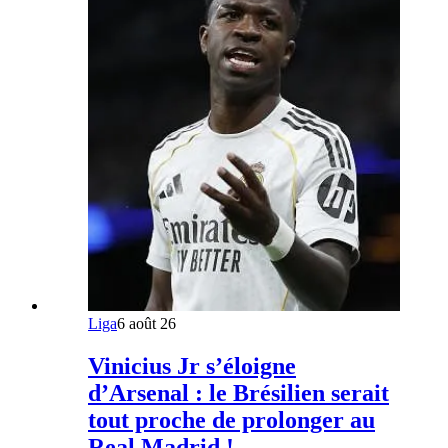
Liga
6 août 26
Vinicius Jr s’éloigne
d’Arsenal : le Brésilien serait
tout proche de prolonger au
Real Madrid !