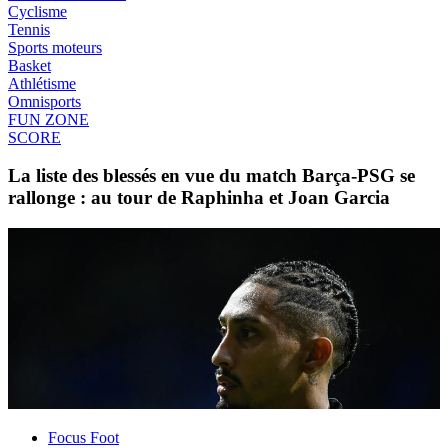
Cyclisme
Tennis
Sports moteurs
Basket
Athlétisme
Omnisports
FUN ZONE
SCORE
La liste des blessés en vue du match Barça-PSG se
rallonge : au tour de Raphinha et Joan Garcia
Focus Foot