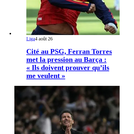
Liga
4 août 26
Cité au PSG, Ferran Torres
met la pression au Barça :
« Ils doivent prouver qu’ils
me veulent »