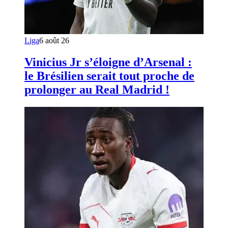
Liga
6 août 26
Vinicius Jr s’éloigne d’Arsenal :
le Brésilien serait tout proche de
prolonger au Real Madrid !