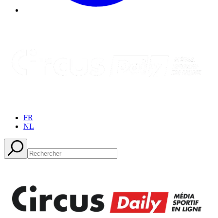
FR
NL