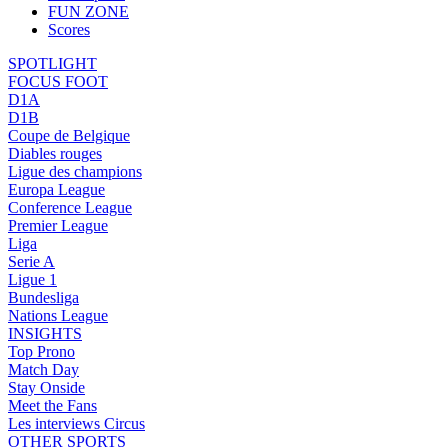
FUN ZONE
Scores
SPOTLIGHT
FOCUS FOOT
D1A
D1B
Coupe de Belgique
Diables rouges
Ligue des champions
Europa League
Conference League
Premier League
Liga
Serie A
Ligue 1
Bundesliga
Nations League
INSIGHTS
Top Prono
Match Day
Stay Onside
Meet the Fans
Les interviews Circus
OTHER SPORTS