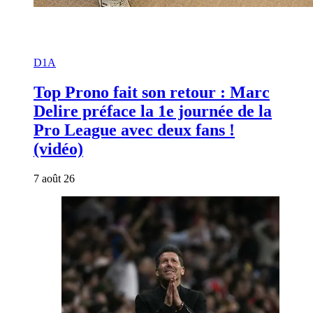
D1A
Top Prono fait son retour : Marc
Delire préface la 1e journée de la
Pro League avec deux fans !
(vidéo)
7 août 26