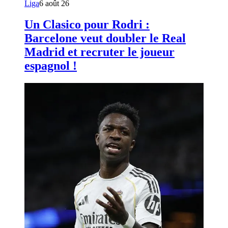
Liga
6 août 26
Un Clasico pour Rodri :
Barcelone veut doubler le Real
Madrid et recruter le joueur
espagnol !