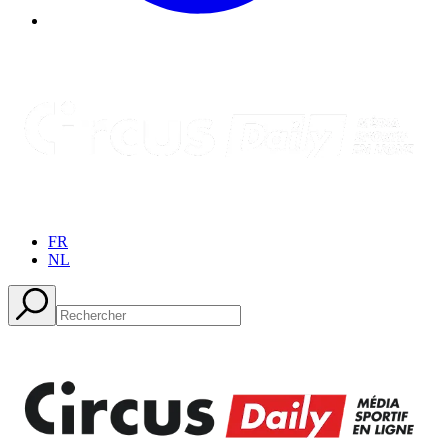
FR
NL