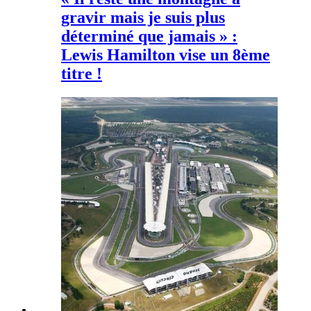
gravir mais je suis plus
déterminé que jamais » :
Lewis Hamilton vise un 8ème
titre !