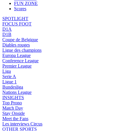
FUN ZONE
Scores
SPOTLIGHT
FOCUS FOOT
D1A
D1B
Coupe de Belgique
Diables rouges
Ligue des champions
Europa League
Conference League
Premier League
Liga
Serie A
Ligue 1
Bundesliga
Nations League
INSIGHTS
Top Prono
Match Day
Stay Onside
Meet the Fans
Les interviews Circus
OTHER SPORTS