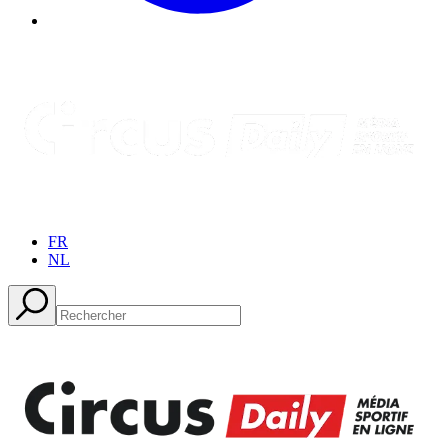
FR
NL