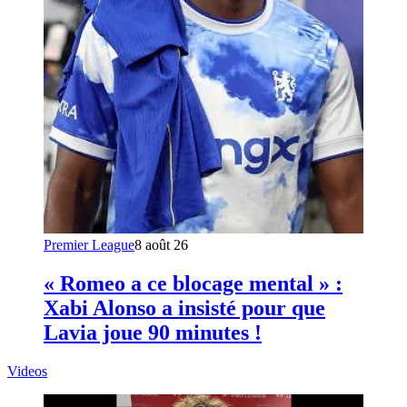
Premier League
8 août 26
« Romeo a ce blocage mental » :
Xabi Alonso a insisté pour que
Lavia joue 90 minutes !
Videos