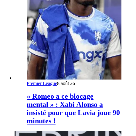
Premier League
8 août 26
« Romeo a ce blocage
mental » : Xabi Alonso a
insisté pour que Lavia joue 90
minutes !