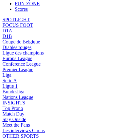
FUN ZONE
Scores
SPOTLIGHT
FOCUS FOOT
D1A
D1B
Coupe de Belgique
Diables rouges
Ligue des champions
Europa League
Conference League
Premier League
Liga
Serie A
Ligue 1
Bundesliga
Nations League
INSIGHTS
Top Prono
Match Day
Stay Onside
Meet the Fans
Les interviews Circus
OTHER SPORTS