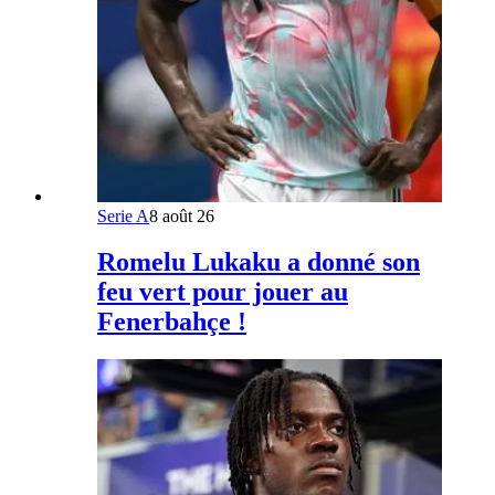
Serie A
8 août 26
Romelu Lukaku a donné son
feu vert pour jouer au
Fenerbahçe !