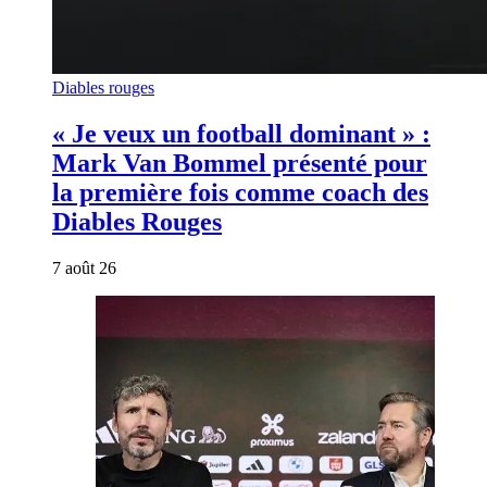
Diables rouges
« Je veux un football dominant » :
Mark Van Bommel présenté pour
la première fois comme coach des
Diables Rouges
7 août 26