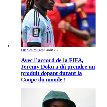
Diables rouges
4 août 26
Avec l’accord de la FIFA,
Jérémy Doku a dû prendre un
produit dopant durant la
Coupe du monde !