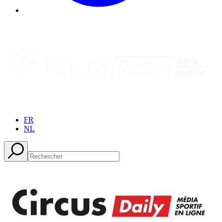
FR
NL