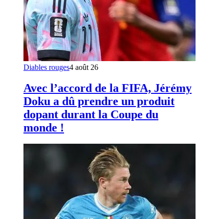
Diables rouges
4 août 26
Avec l’accord de la FIFA, Jérémy
Doku a dû prendre un produit
dopant durant la Coupe du
monde !