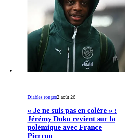
Diables rouges
2 août 26
« Je ne suis pas en colère » :
Jérémy Doku revient sur la
polémique avec France
Pierron