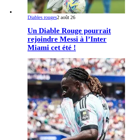
Diables rouges
2 août 26
Un Diable Rouge pourrait
rejoindre Messi à l’Inter
Miami cet été !