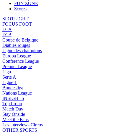
FUN ZONE
Scores
SPOTLIGHT
FOCUS FOOT
D1A
D1B
Coupe de Belgique
Diables rouges
Ligue des champions
Europa League
Conference League
Premier League
Liga
Serie A
Ligue 1
Bundesliga
Nations League
INSIGHTS
Top Prono
Match Day
Stay Onside
Meet the Fans
Les interviews Circus
OTHER SPORTS