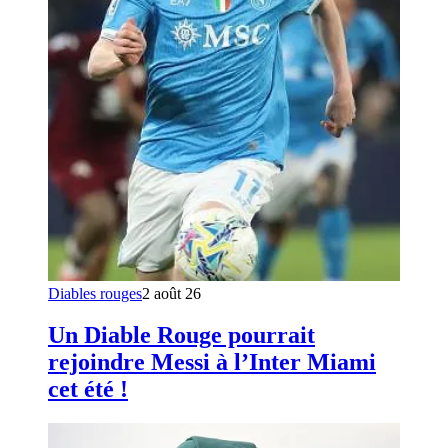
Diables rouges
2 août 26
Un Diable Rouge pourrait
rejoindre Messi à l’Inter Miami
cet été !