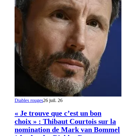
Diables rouges
26 juil. 26
« Je trouve que c’est un bon
choix » : Thibaut Courtois sur la
nomination de Mark van Bommel