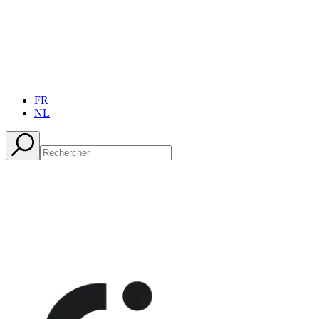
FR
NL