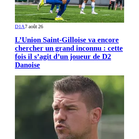
D1A
7 août 26
L’Union Saint-Gilloise va encore
chercher un grand inconnu : cette
fois il s’agit d’un joueur de D2
Danoise