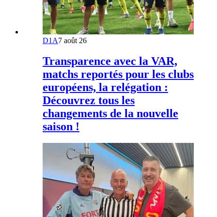
D1A
7 août 26
Transparence avec la VAR,
matchs reportés pour les clubs
européens, la relégation :
Découvrez tous les
changements de la nouvelle
saison !