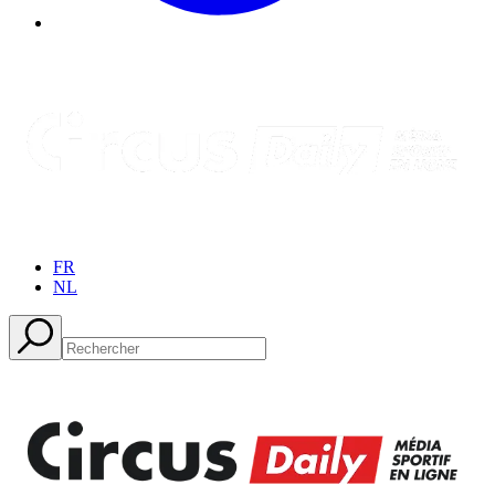
FR
NL