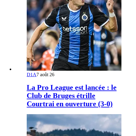
D1A
7 août 26
La Pro League est lancée : le
Club de Bruges étrille
Courtrai en ouverture (3-0)