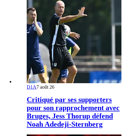
D1A
7 août 26
Critiqué par ses supporters
pour son rapprochement avec
Bruges, Jess Thorup défend
Noah Adedeji-Sternberg