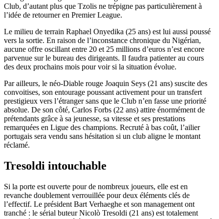
Club, d’autant plus que Tzolis ne trépigne pas particulièrement à
l’idée de retourner en Premier League.
Le milieu de terrain Raphael Onyedika (25 ans) est lui aussi poussé
vers la sortie. En raison de l’inconstance chronique du Nigérian,
aucune offre oscillant entre 20 et 25 millions d’euros n’est encore
parvenue sur le bureau des dirigeants. Il faudra patienter au cours
des deux prochains mois pour voir si la situation évolue.
Par ailleurs, le néo-Diable rouge Joaquin Seys (21 ans) suscite des
convoitises, son entourage poussant activement pour un transfert
prestigieux vers l’étranger sans que le Club n’en fasse une priorité
absolue. De son côté, Carlos Forbs (22 ans) attire énormément de
prétendants grâce à sa jeunesse, sa vitesse et ses prestations
remarquées en Ligue des champions. Recruté à bas coût, l’ailier
portugais sera vendu sans hésitation si un club aligne le montant
réclamé.
Tresoldi intouchable
Si la porte est ouverte pour de nombreux joueurs, elle est en
revanche doublement verrouillée pour deux éléments clés de
l’effectif. Le président Bart Verhaeghe et son management ont
tranché : le sérial buteur Nicolò Tresoldi (21 ans) est totalement