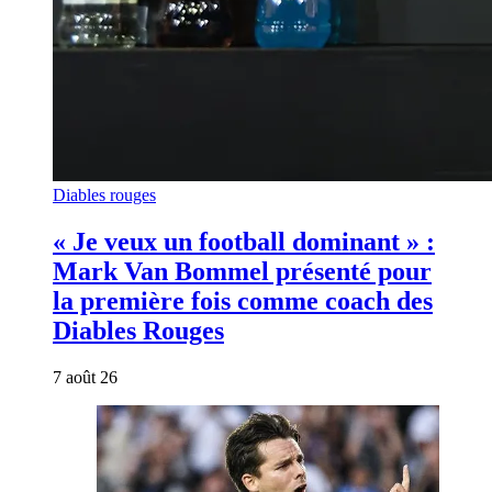
Diables rouges
« Je veux un football dominant » :
Mark Van Bommel présenté pour
la première fois comme coach des
Diables Rouges
7 août 26