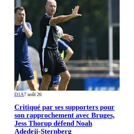
D1A
7 août 26
Critiqué par ses supporters pour
son rapprochement avec Bruges,
Jess Thorup défend Noah
Adedeji-Sternberg