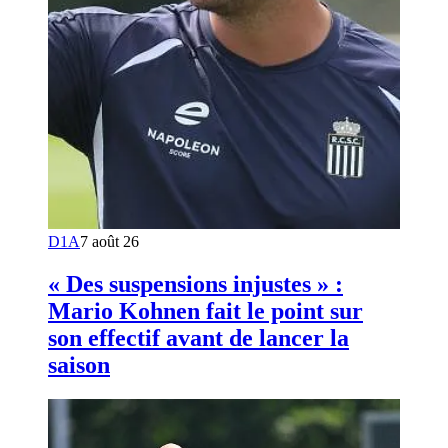
D1A
7 août 26
« Des suspensions injustes » :
Mario Kohnen fait le point sur
son effectif avant de lancer la
saison