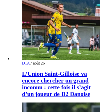
D1A
7 août 26
L’Union Saint-Gilloise va
encore chercher un grand
inconnu : cette fois il s’agit
d’un joueur de D2 Danoise