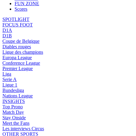
FUN ZONE
Scores
SPOTLIGHT
FOCUS FOOT
D1A
D1B
Coupe de Belgique
Diables rouges
Ligue des champions
Europa League
Conference League
Premier League
Liga
Serie A
Ligue 1
Bundesliga
Nations League
INSIGHTS
Top Prono
Match Day
Stay Onside
Meet the Fans
Les interviews Circus
OTHER SPORTS