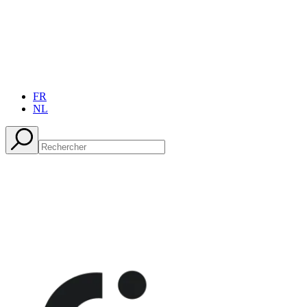
FR
NL