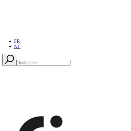
FR
NL