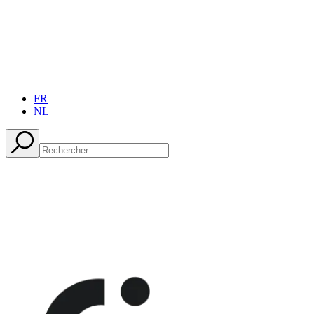
FR
NL