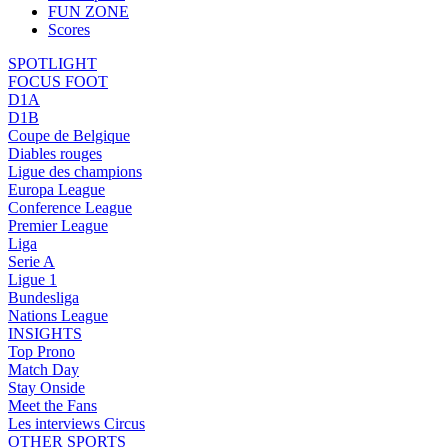
FUN ZONE
Scores
SPOTLIGHT
FOCUS FOOT
D1A
D1B
Coupe de Belgique
Diables rouges
Ligue des champions
Europa League
Conference League
Premier League
Liga
Serie A
Ligue 1
Bundesliga
Nations League
INSIGHTS
Top Prono
Match Day
Stay Onside
Meet the Fans
Les interviews Circus
OTHER SPORTS