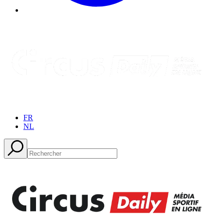
FR
NL