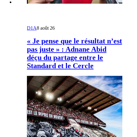
D1A
8 août 26
« Je pense que le résultat n’est
pas juste » : Adnane Abid
déçu du partage entre le
Standard et le Cercle