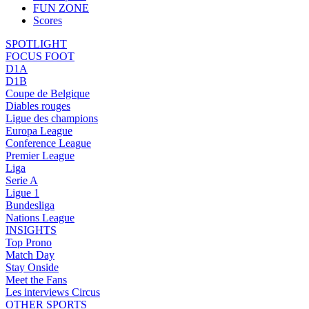
FUN ZONE
Scores
SPOTLIGHT
FOCUS FOOT
D1A
D1B
Coupe de Belgique
Diables rouges
Ligue des champions
Europa League
Conference League
Premier League
Liga
Serie A
Ligue 1
Bundesliga
Nations League
INSIGHTS
Top Prono
Match Day
Stay Onside
Meet the Fans
Les interviews Circus
OTHER SPORTS