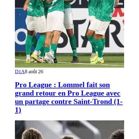
D1A
8 août 26
Pro League : Lommel fait son
grand retour en Pro League avec
un partage contre Saint-Trond (1-
1)