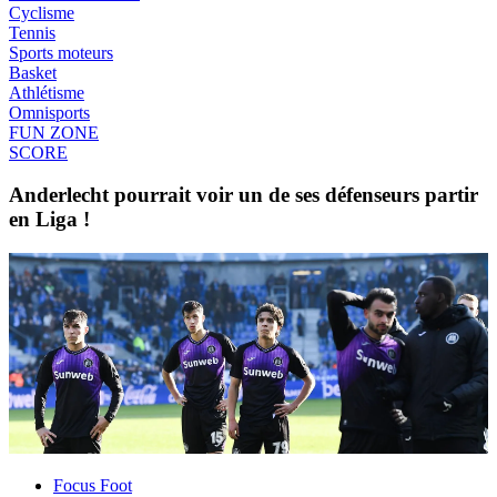
Cyclisme
Tennis
Sports moteurs
Basket
Athlétisme
Omnisports
FUN ZONE
SCORE
Anderlecht pourrait voir un de ses défenseurs partir
en Liga !
Focus Foot