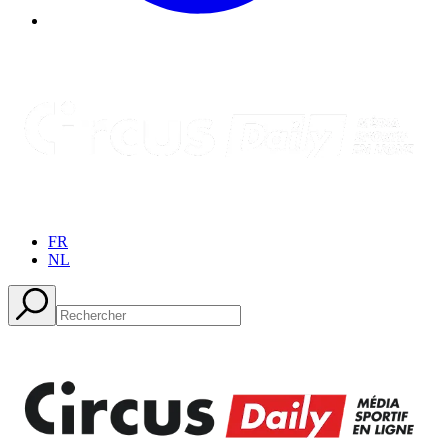
FR
NL