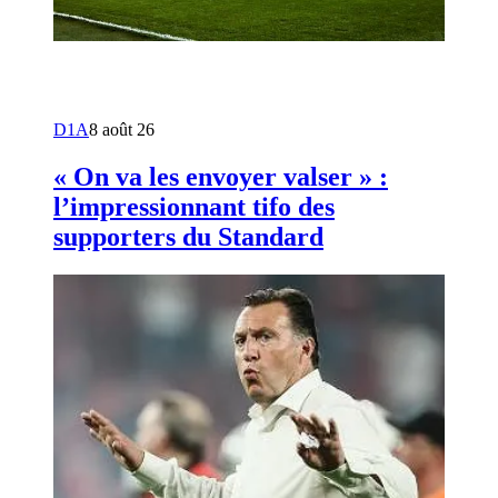
D1A
8 août 26
« On va les envoyer valser » :
l’impressionnant tifo des
supporters du Standard