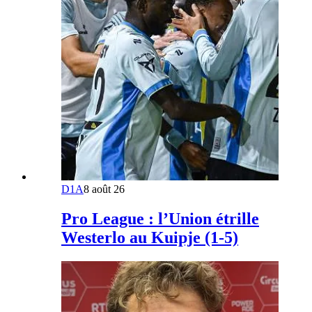
D1A
8 août 26
Pro League : l’Union étrille
Westerlo au Kuipje (1-5)