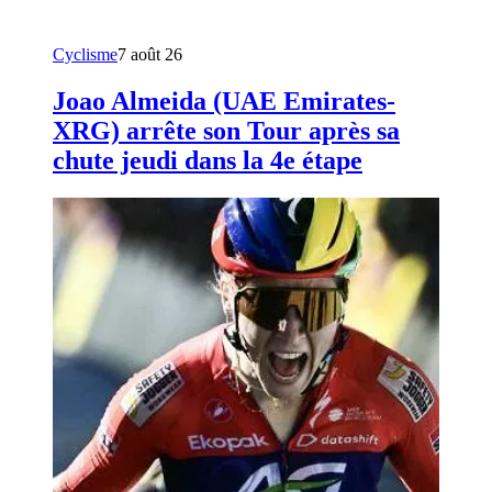
Cyclisme
7 août 26
Joao Almeida (UAE Emirates-
XRG) arrête son Tour après sa
chute jeudi dans la 4e étape