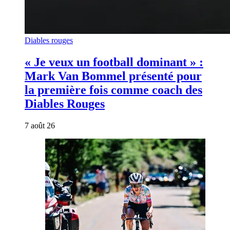
Diables rouges
« Je veux un football dominant » :
Mark Van Bommel présenté pour
la première fois comme coach des
Diables Rouges
7 août 26