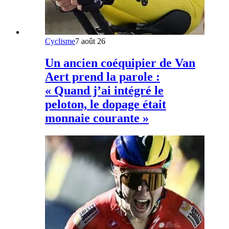
Cyclisme
7 août 26
Un ancien coéquipier de Van
Aert prend la parole :
« Quand j’ai intégré le
peloton, le dopage était
monnaie courante »