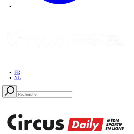
FR
NL