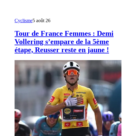
Cyclisme
5 août 26
Tour de France Femmes : Demi
Vollering s’empare de la 5ème
étape, Reusser reste en jaune !