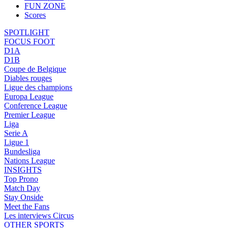
FUN ZONE
Scores
SPOTLIGHT
FOCUS FOOT
D1A
D1B
Coupe de Belgique
Diables rouges
Ligue des champions
Europa League
Conference League
Premier League
Liga
Serie A
Ligue 1
Bundesliga
Nations League
INSIGHTS
Top Prono
Match Day
Stay Onside
Meet the Fans
Les interviews Circus
OTHER SPORTS