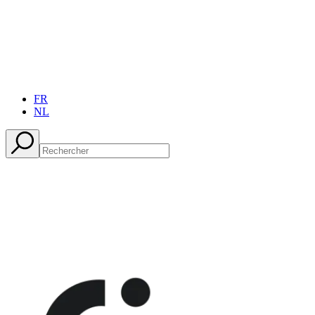
FR
NL