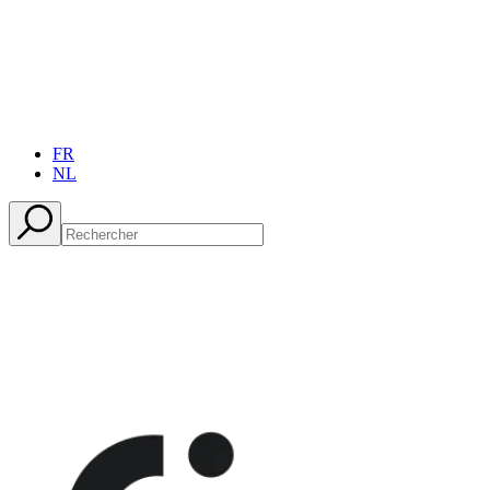
FR
NL