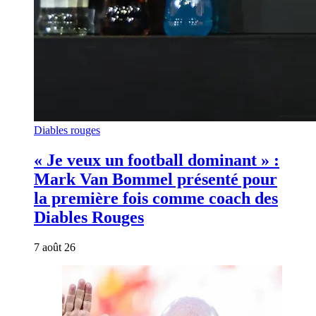
Diables rouges
« Je veux un football dominant » :
Mark Van Bommel présenté pour
la première fois comme coach des
Diables Rouges
7 août 26