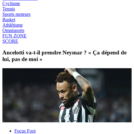
Cyclisme
Tennis
Sports moteurs
Basket
Athlétisme
Omnisports
FUN ZONE
SCORE
Ancelotti va-t-il prendre Neymar ? « Ça dépend de
lui, pas de moi »
Focus Foot