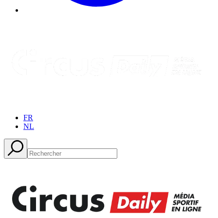
FR
NL