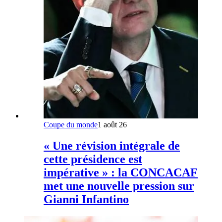
Coupe du monde
1 août 26
« Une révision intégrale de
cette présidence est
impérative » : la CONCACAF
met une nouvelle pression sur
Gianni Infantino