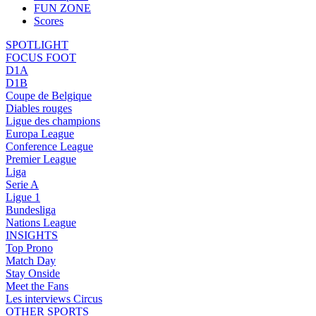
FUN ZONE
Scores
SPOTLIGHT
FOCUS FOOT
D1A
D1B
Coupe de Belgique
Diables rouges
Ligue des champions
Europa League
Conference League
Premier League
Liga
Serie A
Ligue 1
Bundesliga
Nations League
INSIGHTS
Top Prono
Match Day
Stay Onside
Meet the Fans
Les interviews Circus
OTHER SPORTS