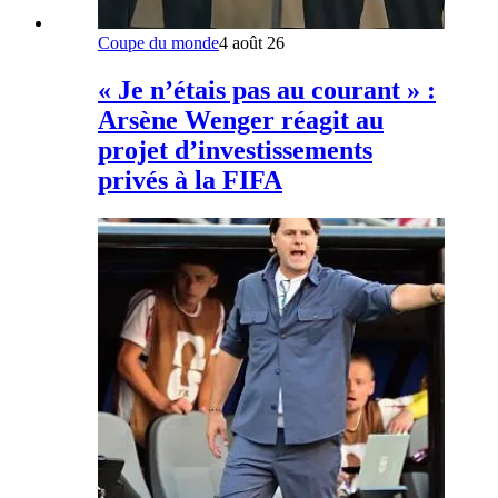
Coupe du monde
4 août 26
« Je n’étais pas au courant » :
Arsène Wenger réagit au
projet d’investissements
privés à la FIFA