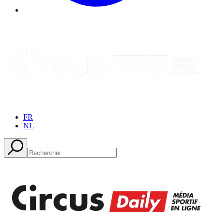
FR
NL