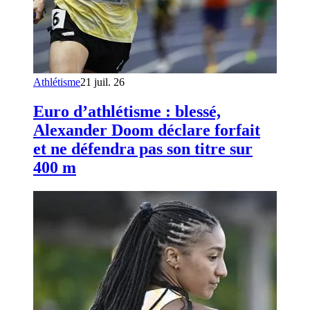
Athlétisme
21 juil. 26
Euro d’athlétisme : blessé,
Alexander Doom déclare forfait
et ne défendra pas son titre sur
400 m