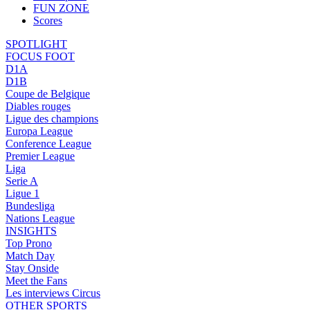
FUN ZONE
Scores
SPOTLIGHT
FOCUS FOOT
D1A
D1B
Coupe de Belgique
Diables rouges
Ligue des champions
Europa League
Conference League
Premier League
Liga
Serie A
Ligue 1
Bundesliga
Nations League
INSIGHTS
Top Prono
Match Day
Stay Onside
Meet the Fans
Les interviews Circus
OTHER SPORTS