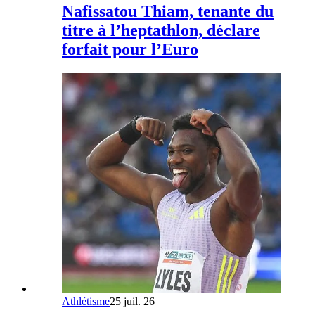
Nafissatou Thiam, tenante du
titre à l’heptathlon, déclare
forfait pour l’Euro
Athlétisme
25 juil. 26