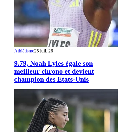
Athlétisme
25 juil. 26
9.79, Noah Lyles égale son
meilleur chrono et devient
champion des Etats-Unis