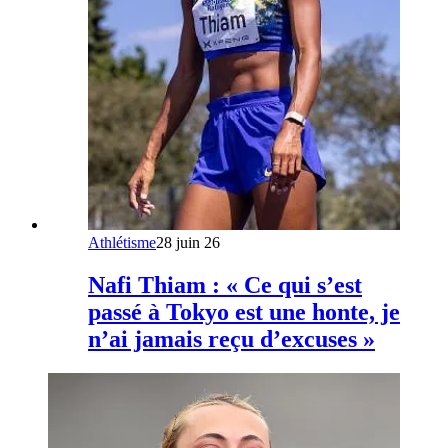
Athlétisme
28 juin 26
Nafi Thiam : « Ce qui s’est
passé à Tokyo est une honte, je
n’ai jamais reçu d’excuses »