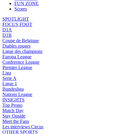
FUN ZONE
Scores
SPOTLIGHT
FOCUS FOOT
D1A
D1B
Coupe de Belgique
Diables rouges
Ligue des champions
Europa League
Conference League
Premier League
Liga
Serie A
Ligue 1
Bundesliga
Nations League
INSIGHTS
Top Prono
Match Day
Stay Onside
Meet the Fans
Les interviews Circus
OTHER SPORTS