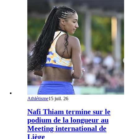
Athlétisme
15 juil. 26
Nafi Thiam termine sur le
podium de la longueur au
Meeting international de
Liège