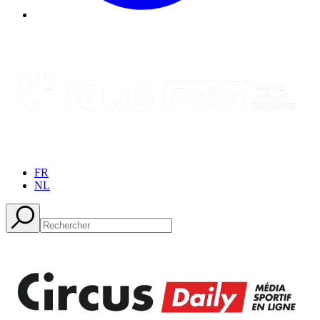
FR
NL