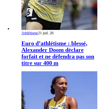
Athlétisme
21 juil. 26
Euro d’athlétisme : blessé,
Alexander Doom déclare
forfait et ne défendra pas son
titre sur 400 m