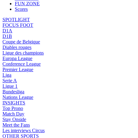
FUN ZONE
Scores
SPOTLIGHT
FOCUS FOOT
D1A
D1B
Coupe de Belgique
Diables rouges
Ligue des champions
Europa League
Conference League
Premier League
Liga
Serie A
Ligue 1
Bundesliga
Nations League
INSIGHTS
Top Prono
Match Day
Stay Onside
Meet the Fans
Les interviews Circus
OTHER SPORTS