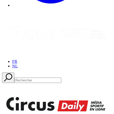
FR
NL