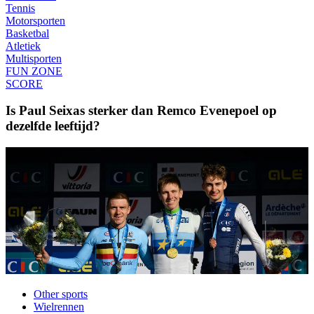
Tennis
Motorsporten
Basketbal
Atletiek
Multisporten
FUN ZONE
SCORE
Is Paul Seixas sterker dan Remco Evenepoel op
dezelfde leeftijd?
Other sports
Wielrennen