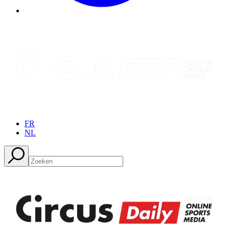
FR
NL