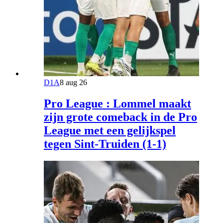
D1A
8 aug 26
Pro League : Lommel maakt
zijn grote comeback in de Pro
League met een gelijkspel
tegen Sint-Truiden (1-1)