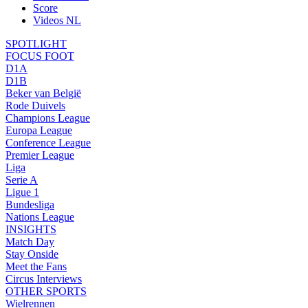
Score
Videos NL
SPOTLIGHT
FOCUS FOOT
D1A
D1B
Beker van België
Rode Duivels
Champions League
Europa League
Conference League
Premier League
Liga
Serie A
Ligue 1
Bundesliga
Nations League
INSIGHTS
Match Day
Stay Onside
Meet the Fans
Circus Interviews
OTHER SPORTS
Wielrennen