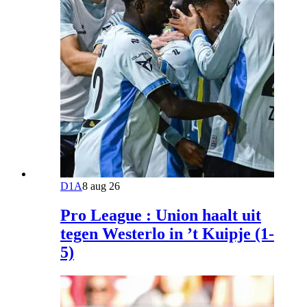
D1A
8 aug 26
Pro League : Union haalt uit
tegen Westerlo in ’t Kuipje (1-
5)