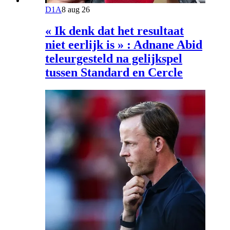
D1A
8 aug 26
« Ik denk dat het resultaat
niet eerlijk is » : Adnane Abid
teleurgesteld na gelijkspel
tussen Standard en Cercle