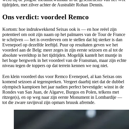
tijdrijden, met zilver achter de Australiër Rohan Dennis.
Ons verdict: voordeel Remco
Kortom: hoe indrukwekkend Seixas ook is — en hoe reëel zijn
potentieel om ooit zijn naam op het palmares van de Tour de France
te schrijven — het is overdreven om te stellen dat hij sterker is dan
Evenepoel op dezelfde leeftijd. Puur op resultaten geven we het
voordeel aan de Belg: meer zeges in zijn eerste seizoen en al tot de
absolute wereldtop in het tijdrijden. Mogelijk kantelt het muntje in
het hoge bergwerk in het voordeel van de Fransman, maar zijn echte
niveau tegen de toppers op dat terrein kennen we nog niet.
Een klein voordeel dus voor Remco Evenepoel, al kan Seixas ons
komend seizoen al tegenspreken. Vergeet daarbij niet dat de dubbel
olympisch kampioen het jaar nadien perfect bevestigde: winst in de
Rondes van San Juan, de Algarve, Burgos en Polen, telkens met
ritzege(s), en op weg naar zijn eerste Monument in Lombardije —
tot die zware ravijnval zijn opmars bruusk afremde.