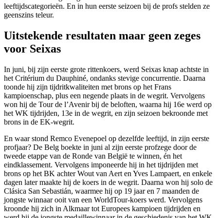
leeftijdscategorieën. En in hun eerste seizoen bij de profs stelden ze
geenszins teleur.
Uitstekende resultaten maar geen zeges
voor Seixas
In juni, bij zijn eerste grote rittenkoers, werd Seixas knap achtste in
het Critérium du Dauphiné, ondanks stevige concurrentie. Daarna
toonde hij zijn tijdritkwaliteiten met brons op het Frans
kampioenschap, plus een negende plaats in de wegrit. Vervolgens
won hij de Tour de l’Avenir bij de beloften, waarna hij 16e werd op
het WK tijdrijden, 13e in de wegrit, en zijn seizoen bekroonde met
brons in de EK-wegrit.
En waar stond Remco Evenepoel op dezelfde leeftijd, in zijn eerste
profjaar? De Belg boekte in juni al zijn eerste profzege door de
tweede etappe van de Ronde van België te winnen, én het
eindklassement. Vervolgens imponeerde hij in het tijdrijden met
brons op het BK achter Wout van Aert en Yves Lampaert, en enkele
dagen later maakte hij de koers in de wegrit. Daarna won hij solo de
Clásica San Sebastián, waarmee hij op 19 jaar en 7 maanden de
jongste winnaar ooit van een WorldTour-koers werd. Vervolgens
kroonde hij zich in Alkmaar tot Europees kampioen tijdrijden en
werd hij de jongste medaillewinnaar in de geschiedenis van het WK