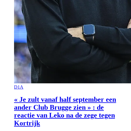
D1A
« Je zult vanaf half september een
ander Club Brugge zien » : de
reactie van Leko na de zege tegen
Kortrijk