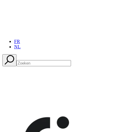
FR
NL