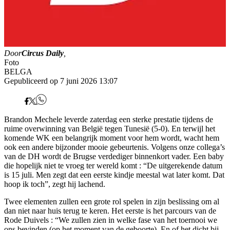
Door
Circus Daily
,
Foto
BELGA
Gepubliceerd op 7 juni 2026 13:07
Brandon Mechele leverde zaterdag een sterke prestatie tijdens de
ruime overwinning van België tegen Tunesië (5-0). En terwijl het
komende WK een belangrijk moment voor hem wordt, wacht hem
ook een andere bijzonder mooie gebeurtenis. Volgens onze collega’s
van de DH wordt de Brugse verdediger binnenkort vader. Een baby
die hopelijk niet te vroeg ter wereld komt : “De uitgerekende datum
is 15 juli. Men zegt dat een eerste kindje meestal wat later komt. Dat
hoop ik toch”, zegt hij lachend.
Twee elementen zullen een grote rol spelen in zijn beslissing om al
dan niet naar huis terug te keren. Het eerste is het parcours van de
Rode Duivels : “We zullen zien in welke fase van het toernooi we
ons bevinden (op het moment van de geboorte). En of het dicht bij