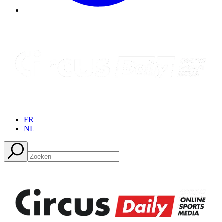
FR
NL