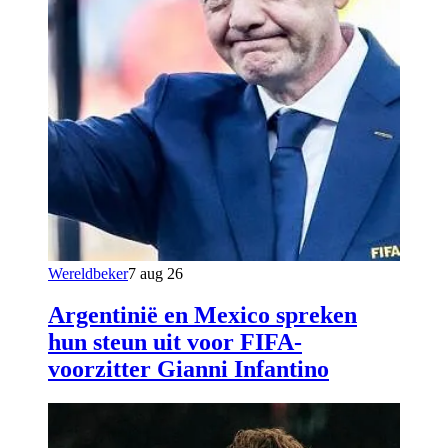
Wereldbeker
7 aug 26
Argentinië en Mexico spreken
hun steun uit voor FIFA-
voorzitter Gianni Infantino