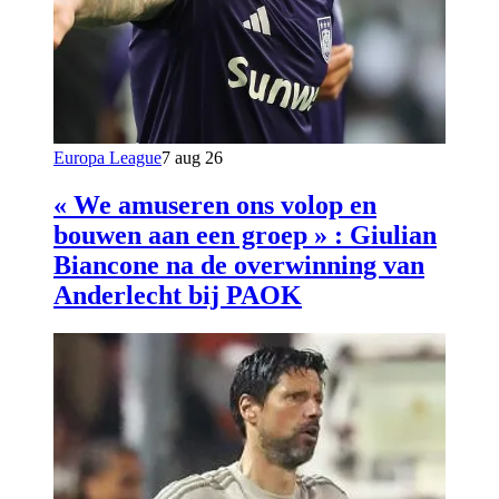
Europa League
7 aug 26
« We amuseren ons volop en
bouwen aan een groep » : Giulian
Biancone na de overwinning van
Anderlecht bij PAOK