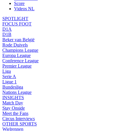
Score
Videos NL
SPOTLIGHT
FOCUS FOOT
D1A
D1B
Beker van België
Rode Duivels
Champions League
Europa League
Conference League
Premier League
Liga
Serie A
Ligue 1
Bundesliga
Nations League
INSIGHTS
Match Day
Stay Onside
Meet the Fans
Circus Interviews
OTHER SPORTS
Wielrennen