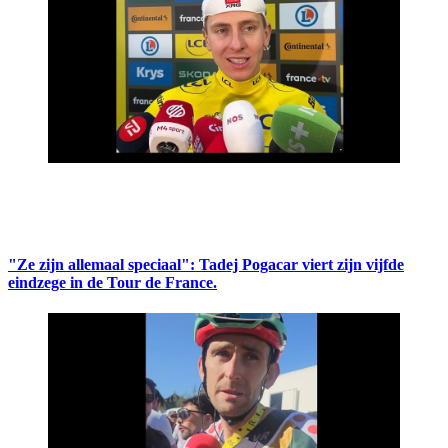
"Ze zijn allemaal speciaal": Tadej Pogacar viert zijn vijfde
eindzege in de Tour de France.