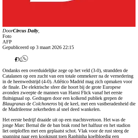
Door
Circus Daily
,
Foto
AFP
Gepubliceerd op 3 maart 2026 22:15
Ondanks een overduidelijke zege op het veld (3-0), strandden de
Catalanen op een zucht van een totale ommekeer na de vernedering
in de heenwedstrijd (4-0). Atlético Madrid mag zich opmaken voor
de finale. De elektrische sfeer die hoort bij de grote Europese
avonden zweepte de mannen van Hansi Flick vanaf het eerste
fluitsignaal op. Gedragen door een kolkend publiek grepen de
Blaugranas
de
Colchoneros
bij de keel, met een vastberadenheid die
de Madrileense zekerheden al snel deed wankelen.
Het eerste bedrijf draaide uit op een machtsvertoon. Het was de
jonge Marc Bernal die de ban brak rond het halfuur en het stadion
liet ontploffen met een geplaatst schot. Vlak voor de rust steeg de
spanning naar een kookpunt toen Raphinha koelbloedig een