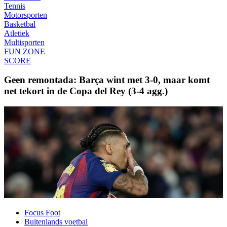
Tennis
Motorsporten
Basketbal
Atletiek
Multisporten
FUN ZONE
SCORE
Geen remontada: Barça wint met 3-0, maar komt
net tekort in de Copa del Rey (3-4 agg.)
Focus Foot
Buitenlands voetbal