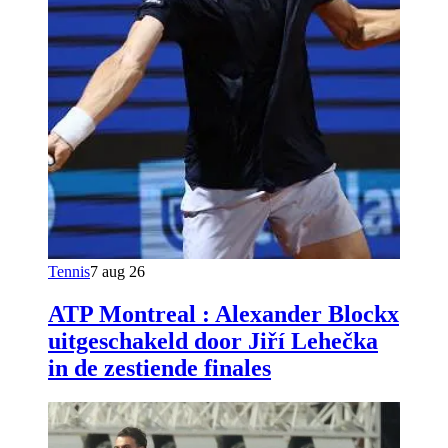
Tennis
7 aug 26
ATP Montreal : Alexander Blockx
uitgeschakeld door Jiří Lehečka
in de zestiende finales