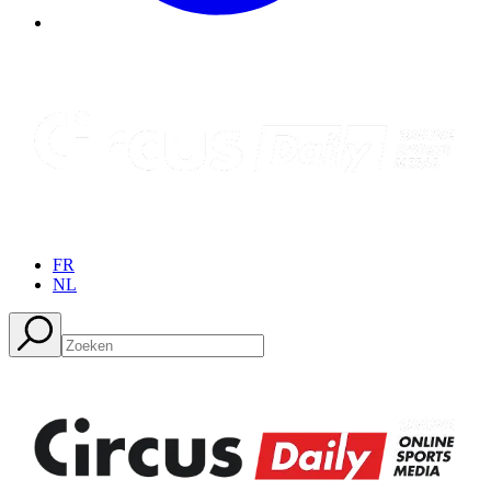
FR
NL