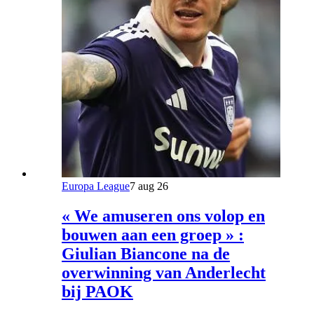
Europa League
7 aug 26
« We amuseren ons volop en
bouwen aan een groep » :
Giulian Biancone na de
overwinning van Anderlecht
bij PAOK