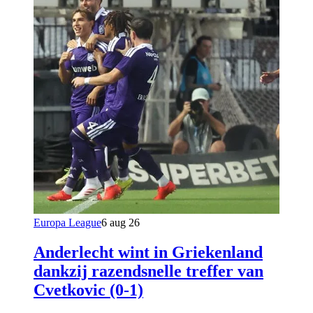
Europa League
6 aug 26
Anderlecht wint in Griekenland
dankzij razendsnelle treffer van
Cvetkovic (0-1)