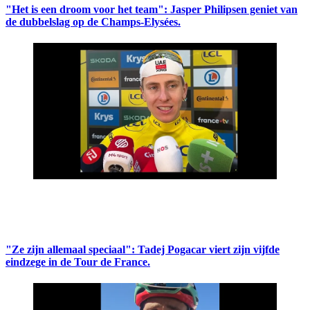
"Het is een droom voor het team": Jasper Philipsen geniet van
de dubbelslag op de Champs-Elysées.
"Ze zijn allemaal speciaal": Tadej Pogacar viert zijn vijfde
eindzege in de Tour de France.