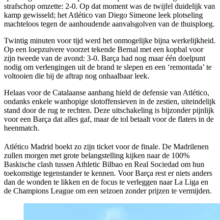
strafschop omzette: 2-0. Op dat moment was de twijfel duidelijk van
kamp gewisseld; het Atlético van Diego Simeone leek plotseling
machteloos tegen de aanhoudende aanvalsgolven van de thuisploeg.
Twintig minuten voor tijd werd het onmogelijke bijna werkelijkheid.
Op een loepzuivere voorzet tekende Bernal met een kopbal voor
zijn tweede van de avond: 3-0. Barça had nog maar één doelpunt
nodig om verlengingen uit de brand te slepen en een ‘remontada’ te
voltooien die bij de aftrap nog onhaalbaar leek.
Helaas voor de Catalaanse aanhang hield de defensie van Atlético,
ondanks enkele wanhopige slotoffensieven in de zestien, uiteindelijk
stand door de rug te rechten. Deze uitschakeling is bijzonder pijnlijk
voor een Barça dat alles gaf, maar de tol betaalt voor de flaters in de
heenmatch.
Atlético Madrid boekt zo zijn ticket voor de finale. De Madrilenen
zullen morgen met grote belangstelling kijken naar de 100%
Baskische clash tussen Athletic Bilbao en Real Sociedad om hun
toekomstige tegenstander te kennen. Voor Barça rest er niets anders
dan de wonden te likken en de focus te verleggen naar La Liga en
de Champions League om een seizoen zonder prijzen te vermijden.