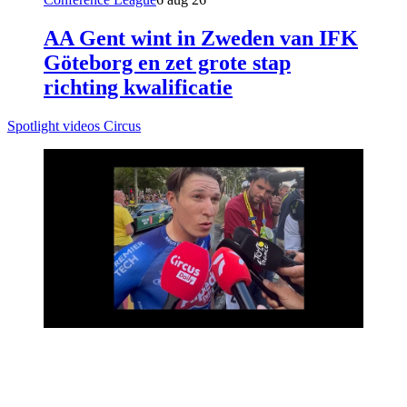
AA Gent wint in Zweden van IFK
Göteborg en zet grote stap
richting kwalificatie
Spotlight videos Circus