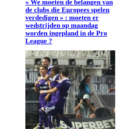
« We moeten de belangen van
de clubs die Europees spelen
verdedigen » : moeten er
wedstrijden op maandag
worden ingepland in de Pro
League ?