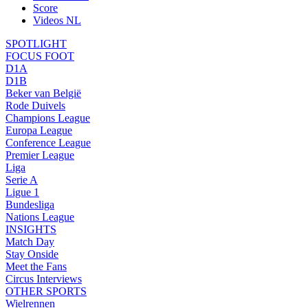
Score
Videos NL
SPOTLIGHT
FOCUS FOOT
D1A
D1B
Beker van België
Rode Duivels
Champions League
Europa League
Conference League
Premier League
Liga
Serie A
Ligue 1
Bundesliga
Nations League
INSIGHTS
Match Day
Stay Onside
Meet the Fans
Circus Interviews
OTHER SPORTS
Wielrennen