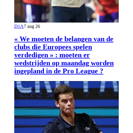
D1A
7 aug 26
« We moeten de belangen van de
clubs die Europees spelen
verdedigen » : moeten er
wedstrijden op maandag worden
ingepland in de Pro League ?