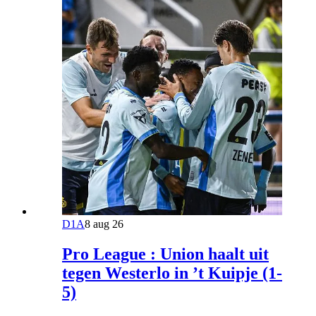
D1A
8 aug 26
Pro League : Union haalt uit
tegen Westerlo in ’t Kuipje (1-
5)