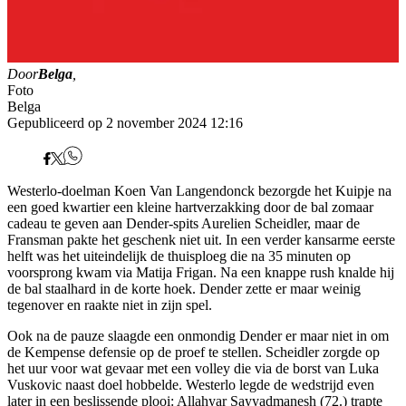
Door
Belga
,
Foto
Belga
Gepubliceerd op 2 november 2024 12:16
Westerlo-doelman Koen Van Langendonck bezorgde het Kuipje na
een goed kwartier een kleine hartverzakking door de bal zomaar
cadeau te geven aan Dender-spits Aurelien Scheidler, maar de
Fransman pakte het geschenk niet uit. In een verder kansarme eerste
helft was het uiteindelijk de thuisploeg die na 35 minuten op
voorsprong kwam via Matija Frigan. Na een knappe rush knalde hij
de bal staalhard in de korte hoek. Dender zette er maar weinig
tegenover en raakte niet in zijn spel.
Ook na de pauze slaagde een onmondig Dender er maar niet in om
de Kempense defensie op de proef te stellen. Scheidler zorgde op
het uur voor wat gevaar met een volley die via de borst van Luka
Vuskovic naast doel hobbelde. Westerlo legde de wedstrijd even
later in een beslissende plooi: Allahyar Sayyadmanesh (72.) trapte