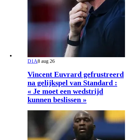
D1A
8 aug 26
Vincent Euvrard gefrustreerd
na gelijkspel van Standard :
« Je moet een wedstrijd
kunnen beslissen »