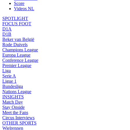
Score
Videos NL
SPOTLIGHT
FOCUS FOOT
D1A
D1B
Beker van België
Rode Duivels
Champions League
Europa League
Conference League
Premier League
Liga
Serie A
Ligue 1
Bundesliga
Nations League
INSIGHTS
Match Day
Stay Onside
Meet the Fans
Circus Interviews
OTHER SPORTS
Wielrennen