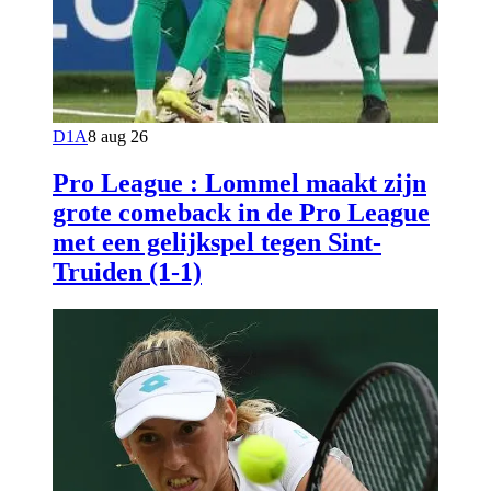
D1A
8 aug 26
Pro League : Lommel maakt zijn
grote comeback in de Pro League
met een gelijkspel tegen Sint-
Truiden (1-1)