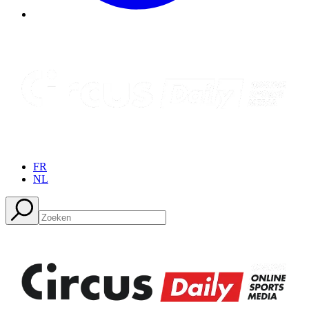
FR
NL