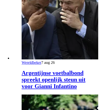
Wereldbeker
7 aug 26
Argentijnse voetbalbond
spreekt openlijk steun uit
voor Gianni Infantino