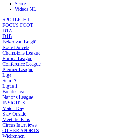
Score
Videos NL
SPOTLIGHT
FOCUS FOOT
D1A
D1B
Beker van België
Rode Duivels
Champions League
Europa League
Conference League
Premier League
Liga
Serie A
Ligue 1
Bundesliga
Nations League
INSIGHTS
Match Day
Stay Onside
Meet the Fans
Circus Interviews
OTHER SPORTS
Wielrennen