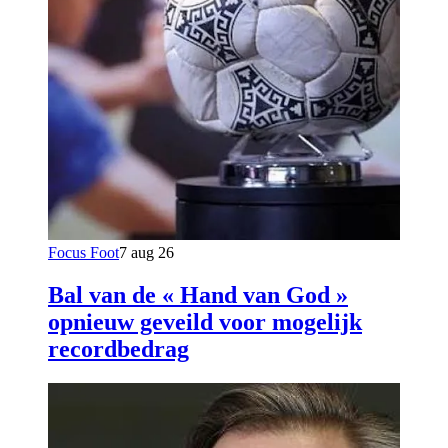
Focus Foot
7 aug 26
Bal van de « Hand van God »
opnieuw geveild voor mogelijk
recordbedrag