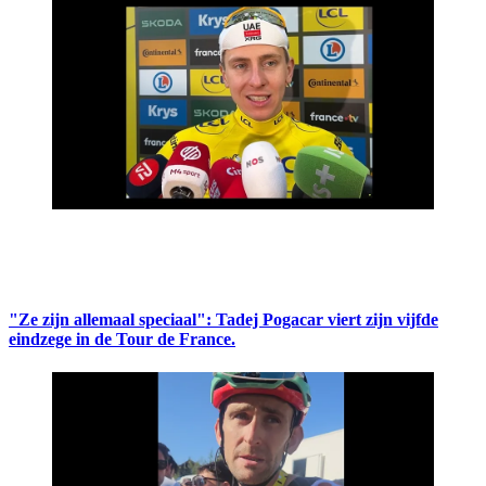
"Ze zijn allemaal speciaal": Tadej Pogacar viert zijn vijfde
eindzege in de Tour de France.