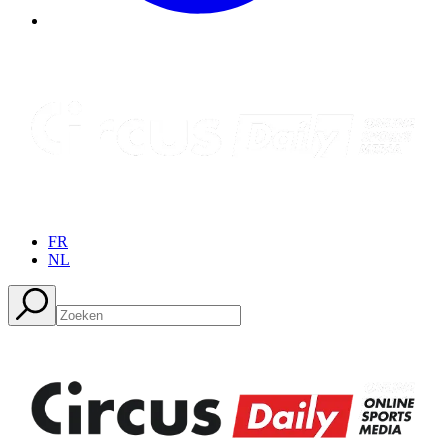
FR
NL