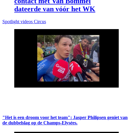
contact met Van Bommel
dateerde van vóór het WK
Spotlight videos Circus
"Het is een droom voor het team": Jasper Philipsen geniet van
de dubbelslag op de Champs-Elysées.