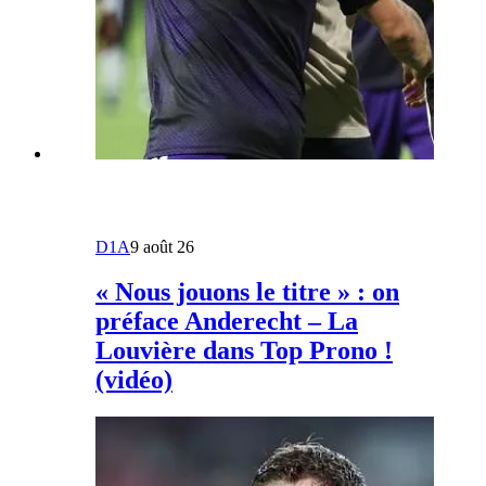
D1A
9 août 26
« Nous jouons le titre » : on
préface Anderecht – La
Louvière dans Top Prono !
(vidéo)