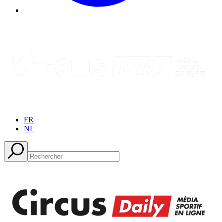
FR
NL