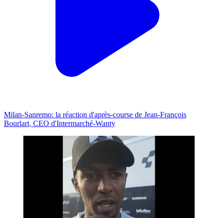
Milan-Sanremo: la réaction d'après-course de Jean-François
Bourlart, CEO d'Intermarché-Wanty