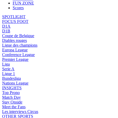
FUN ZONE
Scores
SPOTLIGHT
FOCUS FOOT
D1A
D1B
Coupe de Belgique
Diables rouges
Ligue des champions
Europa League
Conference League
Premier League
Liga
Serie A
Ligue 1
Bundesliga
Nations League
INSIGHTS
Top Prono
Match Day
Stay Onside
Meet the Fans
Les interviews Circus
OTHER SPORTS