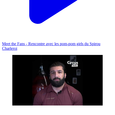
Meet the Fans - Rencontre avec les pom-pom girls du Spirou
Charleroi