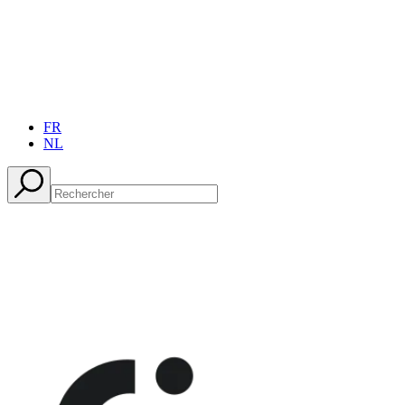
FR
NL