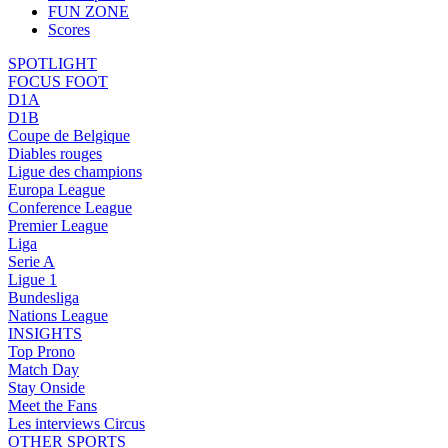
FUN ZONE
Scores
SPOTLIGHT
FOCUS FOOT
D1A
D1B
Coupe de Belgique
Diables rouges
Ligue des champions
Europa League
Conference League
Premier League
Liga
Serie A
Ligue 1
Bundesliga
Nations League
INSIGHTS
Top Prono
Match Day
Stay Onside
Meet the Fans
Les interviews Circus
OTHER SPORTS