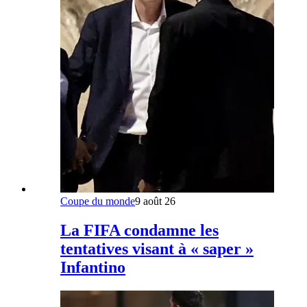
Coupe du monde
9 août 26
La FIFA condamne les
tentatives visant à « saper »
Infantino