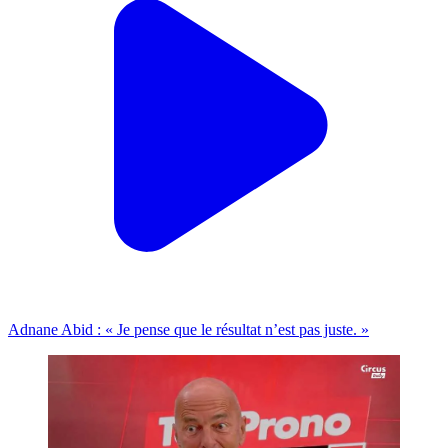
Adnane Abid : « Je pense que le résultat n’est pas juste. »