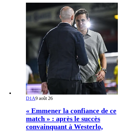
D1A
9 août 26
« Emmener la confiance de ce
match » : après le succès
convainquant à Westerlo,