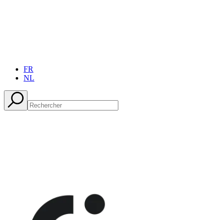
FR
NL