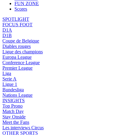
FUN ZONE
Scores
SPOTLIGHT
FOCUS FOOT
D1A
D1B
Coupe de Belgique
Diables rouges
Ligue des champions
Europa League
Conference League
Premier League
Liga
Serie A
Ligue 1
Bundesliga
Nations League
INSIGHTS
Top Prono
Match Day
Stay Onside
Meet the Fans
Les interviews Circus
OTHER SPORTS