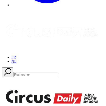
FR
NL