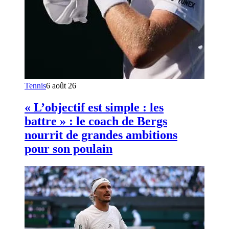
Tennis
6 août 26
« L’objectif est simple : les
battre » : le coach de Bergs
nourrit de grandes ambitions
pour son poulain