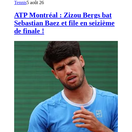
Tennis
5 août 26
ATP Montréal : Zizou Bergs bat
Sebastian Baez et file en seizième
de finale !