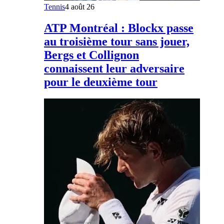
Tennis
4 août 26
ATP Montréal : Blockx passe
au troisième tour sans jouer,
Bergs et Collignon
connaissent leur adversaire
pour le deuxième tour