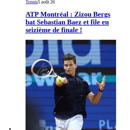
Tennis
5 août 26
ATP Montréal : Zizou Bergs
bat Sebastian Baez et file en
seizième de finale !