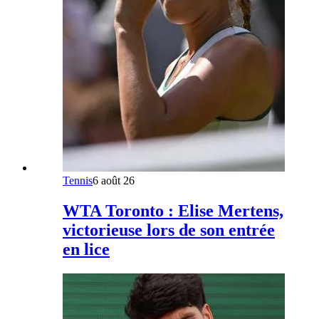
Tennis
6 août 26
WTA Toronto : Elise Mertens,
victorieuse lors de son entrée
en lice