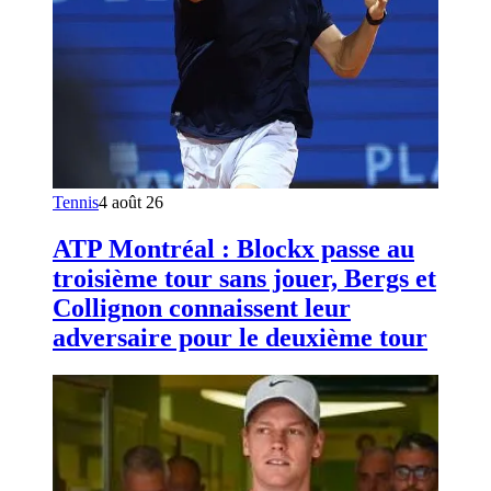
Tennis
4 août 26
ATP Montréal : Blockx passe au
troisième tour sans jouer, Bergs et
Collignon connaissent leur
adversaire pour le deuxième tour