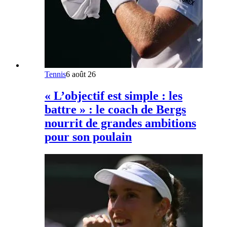
Tennis
6 août 26
« L’objectif est simple : les
battre » : le coach de Bergs
nourrit de grandes ambitions
pour son poulain