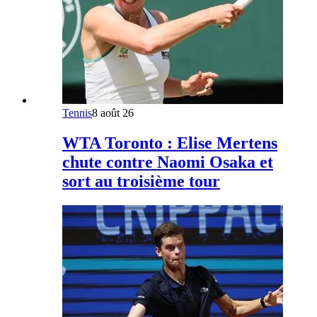
Tennis
8 août 26
WTA Toronto : Elise Mertens
chute contre Naomi Osaka et
sort au troisième tour