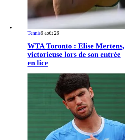
Tennis
6 août 26
WTA Toronto : Elise Mertens,
victorieuse lors de son entrée
en lice