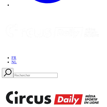
FR
NL