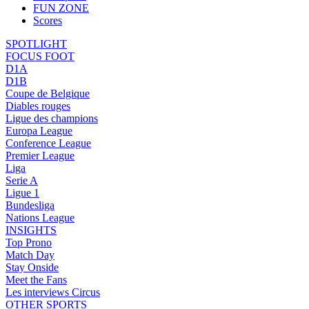
FUN ZONE
Scores
SPOTLIGHT
FOCUS FOOT
D1A
D1B
Coupe de Belgique
Diables rouges
Ligue des champions
Europa League
Conference League
Premier League
Liga
Serie A
Ligue 1
Bundesliga
Nations League
INSIGHTS
Top Prono
Match Day
Stay Onside
Meet the Fans
Les interviews Circus
OTHER SPORTS