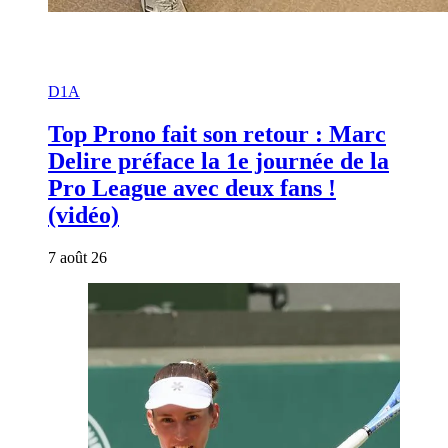
D1A
Top Prono fait son retour : Marc
Delire préface la 1e journée de la
Pro League avec deux fans !
(vidéo)
7 août 26