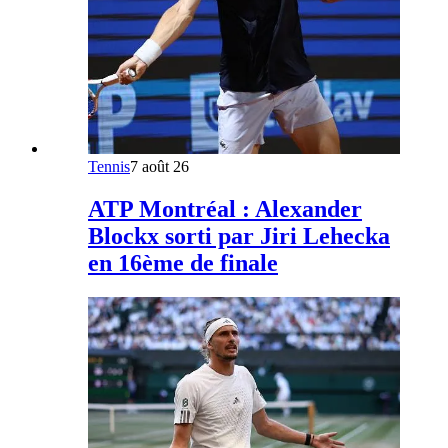
Tennis
7 août 26
ATP Montréal : Alexander
Blockx sorti par Jiri Lehecka
en 16ème de finale