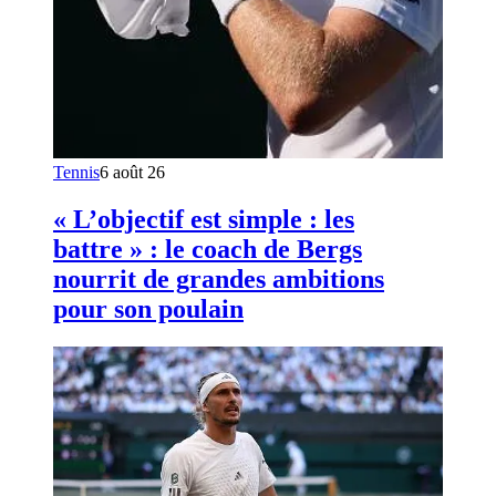
Tennis
6 août 26
« L’objectif est simple : les
battre » : le coach de Bergs
nourrit de grandes ambitions
pour son poulain