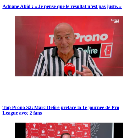
Adnane Abid : « Je pense que le résultat n’est pas juste. »
Top Prono S2: Marc Delire préface la 1e journée de Pro
League avec 2 fans