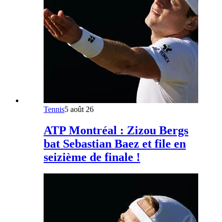
Tennis
5 août 26
ATP Montréal : Zizou Bergs
bat Sebastian Baez et file en
seizième de finale !