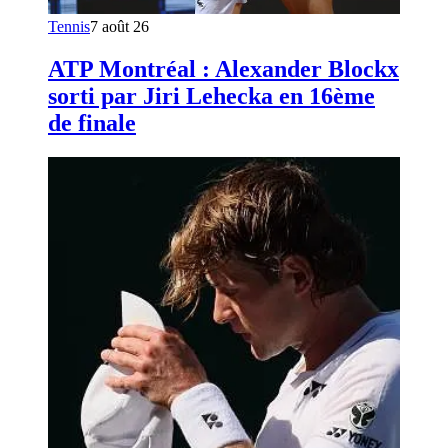
Tennis
7 août 26
ATP Montréal : Alexander Blockx
sorti par Jiri Lehecka en 16ème
de finale