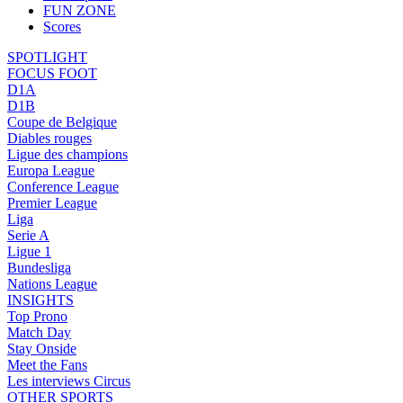
FUN ZONE
Scores
SPOTLIGHT
FOCUS FOOT
D1A
D1B
Coupe de Belgique
Diables rouges
Ligue des champions
Europa League
Conference League
Premier League
Liga
Serie A
Ligue 1
Bundesliga
Nations League
INSIGHTS
Top Prono
Match Day
Stay Onside
Meet the Fans
Les interviews Circus
OTHER SPORTS