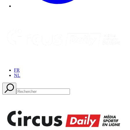
FR
NL