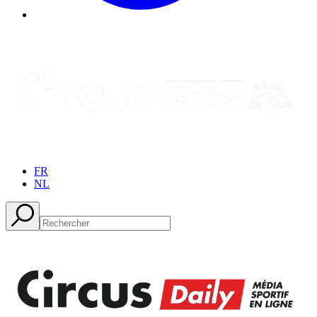
FR
NL