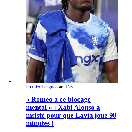
Premier League
8 août 26
« Romeo a ce blocage
mental » : Xabi Alonso a
insisté pour que Lavia joue 90
minutes !