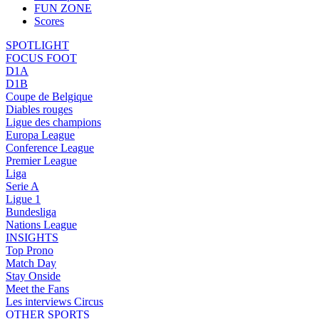
FUN ZONE
Scores
SPOTLIGHT
FOCUS FOOT
D1A
D1B
Coupe de Belgique
Diables rouges
Ligue des champions
Europa League
Conference League
Premier League
Liga
Serie A
Ligue 1
Bundesliga
Nations League
INSIGHTS
Top Prono
Match Day
Stay Onside
Meet the Fans
Les interviews Circus
OTHER SPORTS