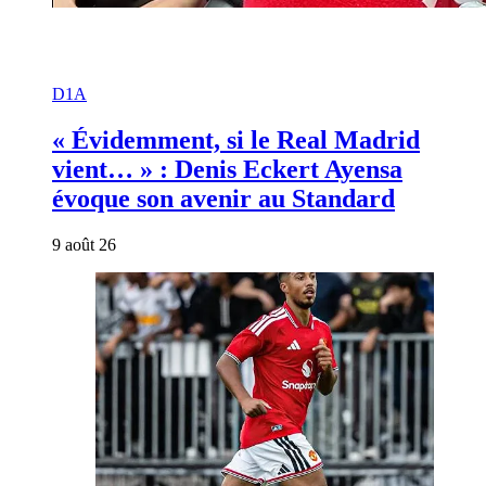
D1A
« Évidemment, si le Real Madrid
vient… » : Denis Eckert Ayensa
évoque son avenir au Standard
9 août 26