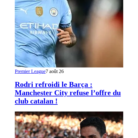
Premier League
7 août 26
Rodri refroidi le Barça :
Manchester City refuse l’offre du
club catalan !