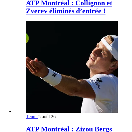
ATP Montréal : Collignon et
Zverev éliminés d’entrée !
Tennis
5 août 26
ATP Montréal : Zizou Bergs