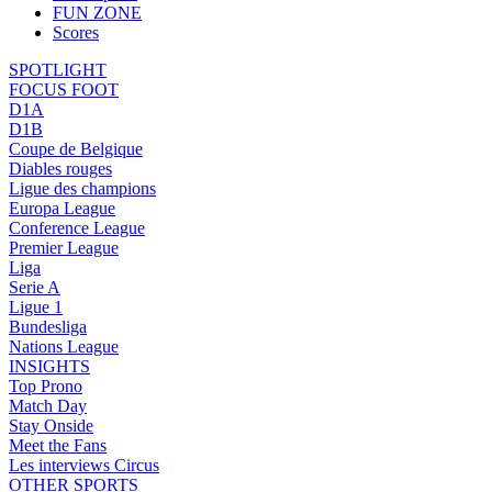
FUN ZONE
Scores
SPOTLIGHT
FOCUS FOOT
D1A
D1B
Coupe de Belgique
Diables rouges
Ligue des champions
Europa League
Conference League
Premier League
Liga
Serie A
Ligue 1
Bundesliga
Nations League
INSIGHTS
Top Prono
Match Day
Stay Onside
Meet the Fans
Les interviews Circus
OTHER SPORTS