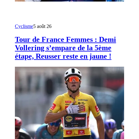
Cyclisme
5 août 26
Tour de France Femmes : Demi
Vollering s’empare de la 5ème
étape, Reusser reste en jaune !