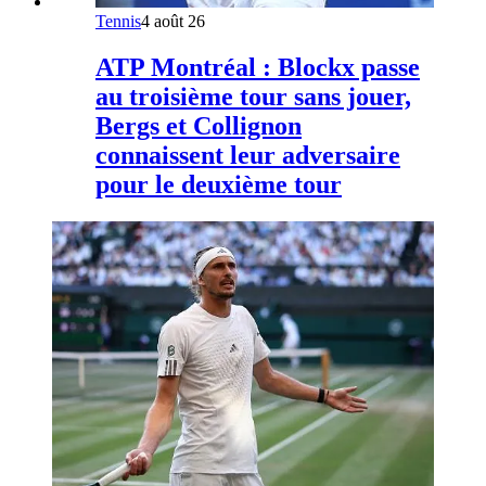
Tennis
4 août 26
ATP Montréal : Blockx passe
au troisième tour sans jouer,
Bergs et Collignon
connaissent leur adversaire
pour le deuxième tour