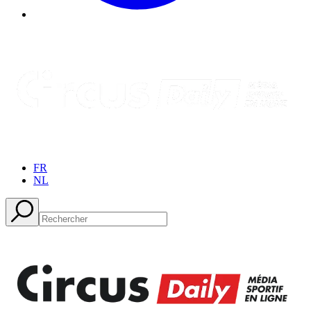
FR
NL