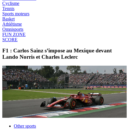
Cyclisme
Tennis
Sports moteurs
Basket
Athlétisme
Omnisports
FUN ZONE
SCORE
F1 : Carlos Sainz s’impose au Mexique devant
Lando Norris et Charles Leclerc
Other sports