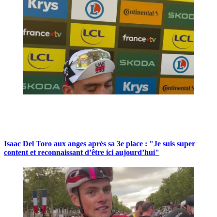
Isaac Del Toro aux anges après sa 3e place : "Je suis super
content et reconnaissant d’être ici aujourd’hui"