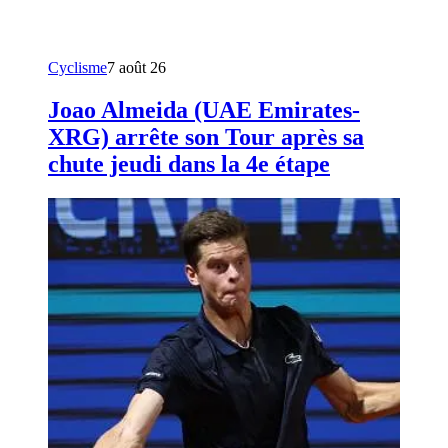
Cyclisme
7 août 26
Joao Almeida (UAE Emirates-
XRG) arrête son Tour après sa
chute jeudi dans la 4e étape