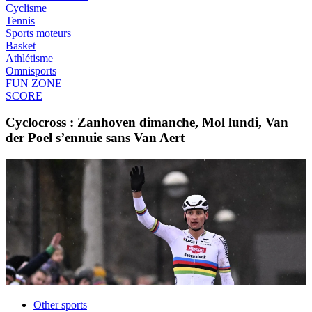
Cyclisme
Tennis
Sports moteurs
Basket
Athlétisme
Omnisports
FUN ZONE
SCORE
Cyclocross : Zanhoven dimanche, Mol lundi, Van
der Poel s’ennuie sans Van Aert
Other sports