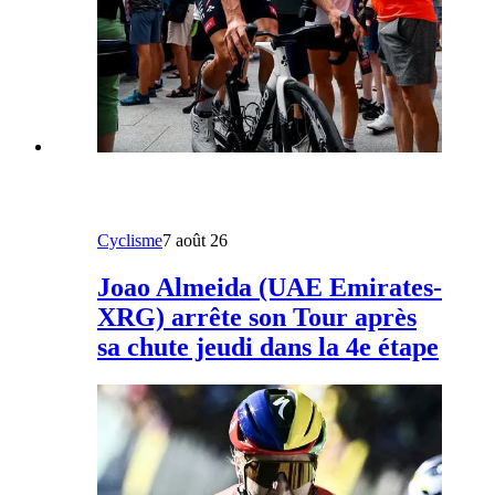
Cyclisme
7 août 26
Joao Almeida (UAE Emirates-
XRG) arrête son Tour après
sa chute jeudi dans la 4e étape