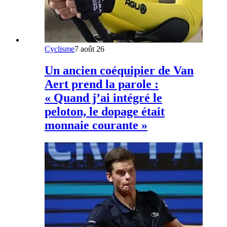
Cyclisme
7 août 26
Un ancien coéquipier de Van
Aert prend la parole :
« Quand j’ai intégré le
peloton, le dopage était
monnaie courante »