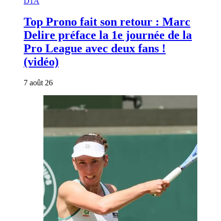
D1A
Top Prono fait son retour : Marc
Delire préface la 1e journée de la
Pro League avec deux fans !
(vidéo)
7 août 26