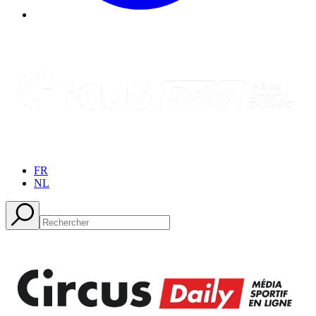
FR
NL