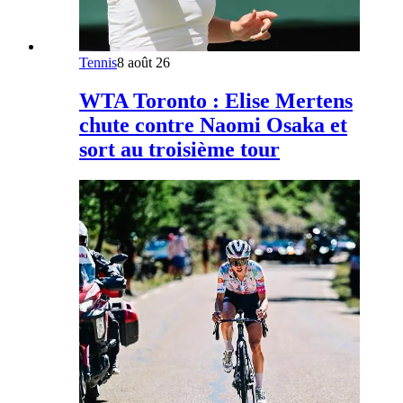
Tennis
8 août 26
WTA Toronto : Elise Mertens
chute contre Naomi Osaka et
sort au troisième tour