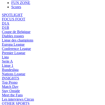
FUN ZONE
Scores
SPOTLIGHT
FOCUS FOOT
D1A
D1B
Coupe de Belgique
Diables rouges
Ligue des champions
Europa League
Conference League
Premier League
Liga
Serie A
Ligue 1
Bundesliga
Nations League
INSIGHTS
Top Prono
Match Day
Stay Onside
Meet the Fans
Les interviews Circus
OTHER SPORTS