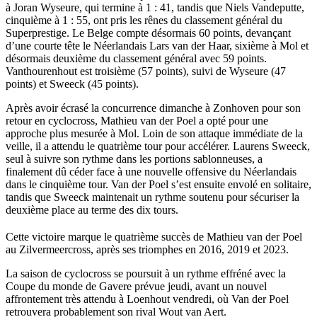
à Joran Wyseure, qui termine à 1 : 41, tandis que Niels Vandeputte,
cinquième à 1 : 55, ont pris les rênes du classement général du
Superprestige. Le Belge compte désormais 60 points, devançant
d’une courte tête le Néerlandais Lars van der Haar, sixième à Mol et
désormais deuxième du classement général avec 59 points.
Vanthourenhout est troisième (57 points), suivi de Wyseure (47
points) et Sweeck (45 points).
Après avoir écrasé la concurrence dimanche à Zonhoven pour son
retour en cyclocross, Mathieu van der Poel a opté pour une
approche plus mesurée à Mol. Loin de son attaque immédiate de la
veille, il a attendu le quatrième tour pour accélérer. Laurens Sweeck,
seul à suivre son rythme dans les portions sablonneuses, a
finalement dû céder face à une nouvelle offensive du Néerlandais
dans le cinquième tour. Van der Poel s’est ensuite envolé en solitaire,
tandis que Sweeck maintenait un rythme soutenu pour sécuriser la
deuxième place au terme des dix tours.
Cette victoire marque le quatrième succès de Mathieu van der Poel
au Zilvermeercross, après ses triomphes en 2016, 2019 et 2023.
La saison de cyclocross se poursuit à un rythme effréné avec la
Coupe du monde de Gavere prévue jeudi, avant un nouvel
affrontement très attendu à Loenhout vendredi, où Van der Poel
retrouvera probablement son rival Wout van Aert.