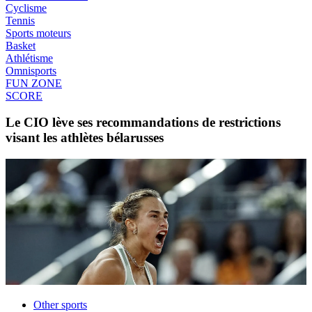
Cyclisme
Tennis
Sports moteurs
Basket
Athlétisme
Omnisports
FUN ZONE
SCORE
Le CIO lève ses recommandations de restrictions
visant les athlètes bélarusses
Other sports