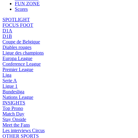
FUN ZONE
Scores
SPOTLIGHT
FOCUS FOOT
D1A
D1B
Coupe de Belgique
Diables rouges
Ligue des champions
Europa League
Conference League
Premier League
Liga
Serie A
Ligue 1
Bundesliga
Nations League
INSIGHTS
Top Prono
Match Day
Stay Onside
Meet the Fans
Les interviews Circus
OTHER SPORTS