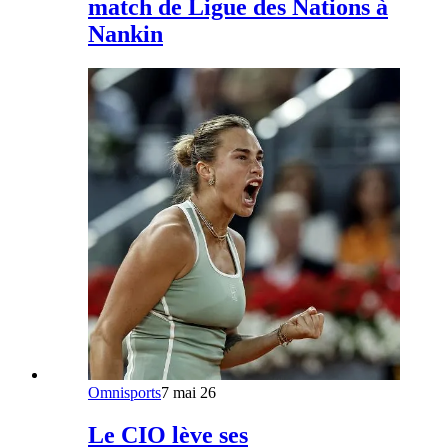
match de Ligue des Nations à
Nankin
Omnisports
7 mai 26
Le CIO lève ses