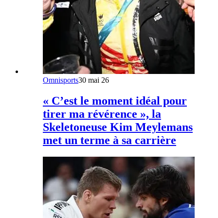
Omnisports
30 mai 26
« C’est le moment idéal pour
tirer ma révérence », la
Skeletoneuse Kim Meylemans
met un terme à sa carrière