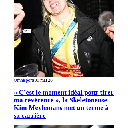
Omnisports
30 mai 26
« C’est le moment idéal pour tirer
ma révérence », la Skeletoneuse
Kim Meylemans met un terme à
sa carrière