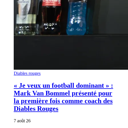
Diables rouges
« Je veux un football dominant » :
Mark Van Bommel présenté pour
la première fois comme coach des
Diables Rouges
7 août 26