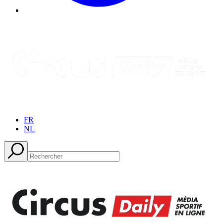
FR
NL