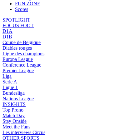
FUN ZONE
Scores
SPOTLIGHT
FOCUS FOOT
D1A
D1B
Coupe de Belgique
Diables rouges
Ligue des champions
Europa League
Conference League
Premier League
Liga
Serie A
Ligue 1
Bundesliga
Nations League
INSIGHTS
Top Prono
Match Day
Stay Onside
Meet the Fans
Les interviews Circus
OTHER SPORTS