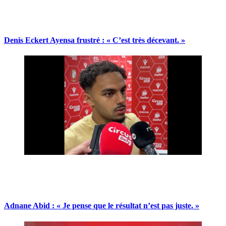
Denis Eckert Ayensa frustré : « C’est très décevant. »
Adnane Abid : « Je pense que le résultat n’est pas juste. »