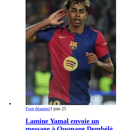
Foot étranger
3 juin 25
Lamine Yamal envoie un
message à Ousmane Dembélé