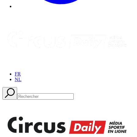
FR
NL