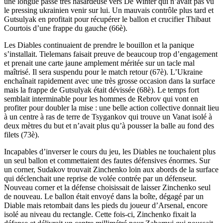
une longue passe très hasardeuse vers De Winter qui n’avait pas vu
le pressing ukrainien venir sur lui. Un mauvais contrôle plus tard et
Gutsulyak en profitait pour récupérer le ballon et crucifier Thibaut
Courtois d’une frappe du gauche (66è).
Les Diables continuaient de prendre le bouillon et la panique
s’installait. Tielemans faisait preuve de beaucoup trop d’engagement
et prenait une carte jaune amplement méritée sur un tacle mal
maîtrisé. Il sera suspendu pour le match retour (67è). L’Ukraine
enchaînait rapidement avec une très grosse occasion dans la surface
mais la frappe de Gutsulyak était dévissée (68è). Le temps fort
semblait interminable pour les hommes de Rebrov qui vont en
profiter pour doubler la mise : une belle action collective donnait lieu
à un centre à ras de terre de Tsygankov qui trouve un Vanat isolé à
deux mètres du but et n’avait plus qu’à pousser la balle au fond des
filets (73è).
Incapables d’inverser le cours du jeu, les Diables ne touchaient plus
un seul ballon et commettaient des fautes défensives énormes. Sur
un corner, Sudakov trouvait Zinchenko loin aux abords de la surface
qui déclenchait une reprise de volée contrée par un défenseur.
Nouveau corner et la défense choisissait de laisser Zinchenko seul
de nouveau. Le ballon était envoyé dans la boîte, dégagé par un
Diable mais retombait dans les pieds du joueur d’Arsenal, encore
isolé au niveau du rectangle. Cette fois-ci, Zinchenko fixait la