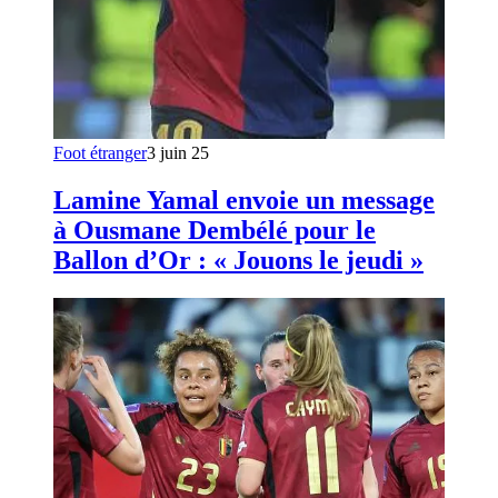
Foot étranger
3 juin 25
Lamine Yamal envoie un message
à Ousmane Dembélé pour le
Ballon d’Or : « Jouons le jeudi »