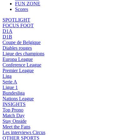
FUN ZONE
Scores
SPOTLIGHT
FOCUS FOOT
D1A
D1B
Coupe de Belgique
Diables rouges
Ligue des champions
Europa League
Conference League
Premier League
Liga
Serie A
Ligue 1
Bundesliga
Nations League
INSIGHTS
Top Prono
Match Day
Stay Onside
Meet the Fans
Les interviews Circus
OTHER SPORTS