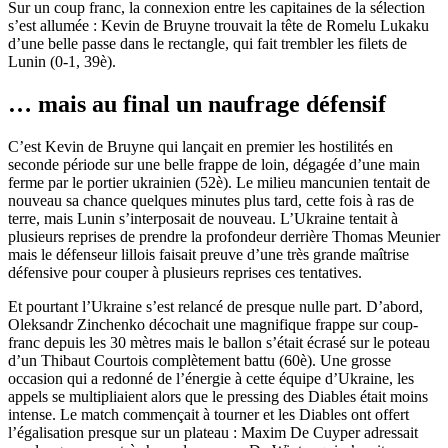
Sur un coup franc, la connexion entre les capitaines de la sélection
s’est allumée : Kevin de Bruyne trouvait la tête de Romelu Lukaku
d’une belle passe dans le rectangle, qui fait trembler les filets de
Lunin (0-1, 39è).
… mais au final un naufrage défensif
C’est Kevin de Bruyne qui lançait en premier les hostilités en
seconde période sur une belle frappe de loin, dégagée d’une main
ferme par le portier ukrainien (52è). Le milieu mancunien tentait de
nouveau sa chance quelques minutes plus tard, cette fois à ras de
terre, mais Lunin s’interposait de nouveau. L’Ukraine tentait à
plusieurs reprises de prendre la profondeur derrière Thomas Meunier
mais le défenseur lillois faisait preuve d’une très grande maîtrise
défensive pour couper à plusieurs reprises ces tentatives.
Et pourtant l’Ukraine s’est relancé de presque nulle part. D’abord,
Oleksandr Zinchenko décochait une magnifique frappe sur coup-
franc depuis les 30 mètres mais le ballon s’était écrasé sur le poteau
d’un Thibaut Courtois complètement battu (60è). Une grosse
occasion qui a redonné de l’énergie à cette équipe d’Ukraine, les
appels se multipliaient alors que le pressing des Diables était moins
intense. Le match commençait à tourner et les Diables ont offert
l’égalisation presque sur un plateau : Maxim De Cuyper adressait