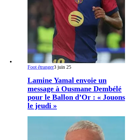
Foot étranger
3 juin 25
Lamine Yamal envoie un
message à Ousmane Dembélé
pour le Ballon d’Or : « Jouons
le jeudi »