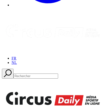
FR
NL