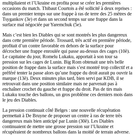
multipliaient et l’Ukraine en profita pour se créer les premières
occasions du match. Thibaut Courtois a été sollicité à deux reprises :
dans un premier temps sur une frappe à ras de terre des 25 mètres de
Tsygankov (3e) et dans un second temps sur une frappe dans la
surface mal négociée par Yaremchuk (5e).
Mais c’est bien les Diables qui se sont montrés les plus dangereux
dans cette première période. Trossard, très actif en première période,
profitait d’un contre favorable en dehors de la surface pour
décrocher une frappe enroulée qui passe au-dessus des cages (10è).
Le capitaine du jour, Romelu Lukaku, apportait à son tour sa
pression sur les cages de Lunin. Big Rom obtenait une très belle
position de frappe dans la surface mais s’est montré trop collectif et a
préféré tenter la passe alors qu’une frappe du droit aurait pu ouvrir la
marque (13è). Deux minutes plus tard, bien servi par KDB, il se
retrouvait dans une position similaire mais ne parvenait pas à
enchaîner crochet du gauche et frappe du droit. Pas de tirs mais
Lukaku touche des ballons, un gros problème ces derniers mois dans
le jeu des Diables.
La pression continuait côté Belges : une nouvelle récupération
permettait à De Bruyne de proposer un centre à ras de terre très
dangereux mais bien anticipé par Lunin (30è). Les Diables
continuaient de mettre une grosse pression sur l’Ukraine et
récupéraient de nombreux ballons dans la moitié de terrain adverse.