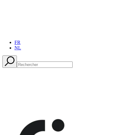
FR
NL