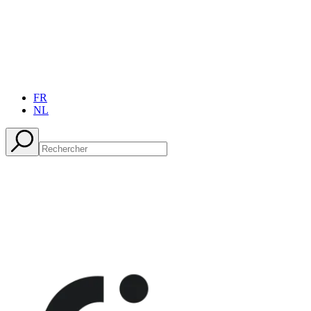
FR
NL