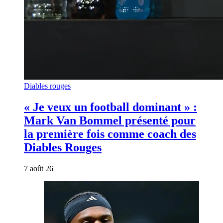
Diables rouges
« Je veux un football dominant » :
Mark Van Bommel présenté pour
la première fois comme coach des
Diables Rouges
7 août 26