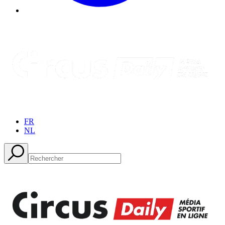
FR
NL