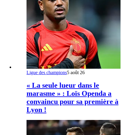
Ligue des champions
5 août 26
« La seule lueur dans le
marasme » : Loïs Openda a
convaincu pour sa première à
Lyon !