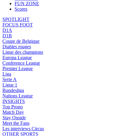
FUN ZONE
Scores
SPOTLIGHT
FOCUS FOOT
D1A
D1B
Coupe de Belgique
Diables rouges
Ligue des champions
Europa League
Conference League
Premier League
Liga
Serie A
Ligue 1
Bundesliga
Nations League
INSIGHTS
Top Prono
Match Day
Stay Onside
Meet the Fans
Les interviews Circus
OTHER SPORTS