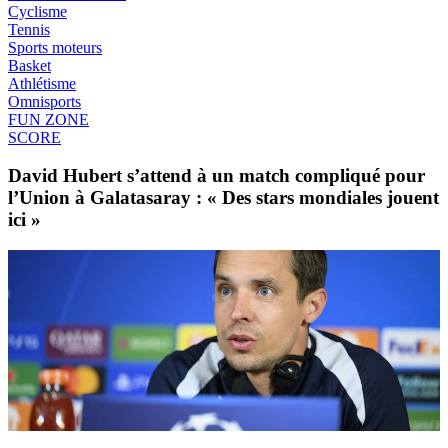
Cyclisme
Tennis
Sports moteurs
Basket
Athlétisme
Omnisports
FUN ZONE
SCORE
David Hubert s’attend à un match compliqué pour
l’Union à Galatasaray : « Des stars mondiales jouent
ici »