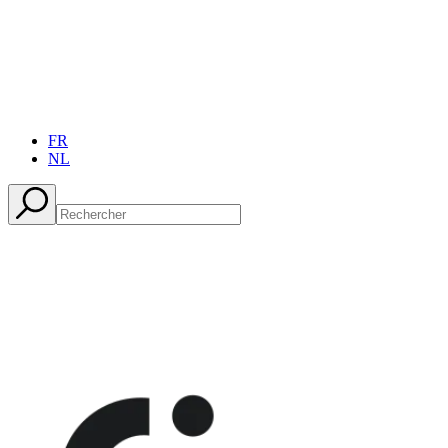
FR
NL