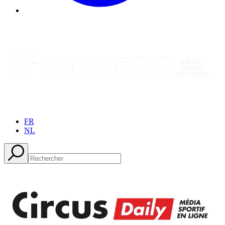
FR
NL