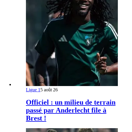
Ligue 1
5 août 26
Officiel : un milieu de terrain
passé par Anderlecht file à
Brest !