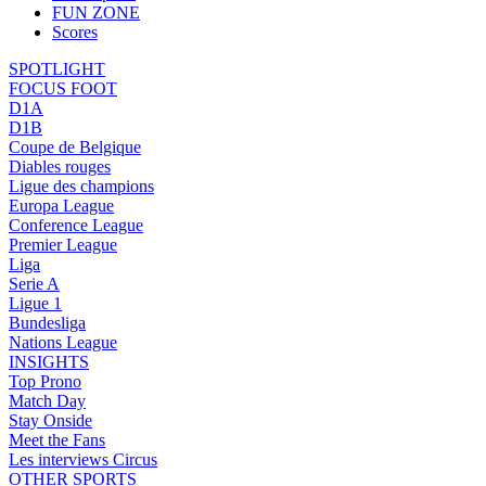
FUN ZONE
Scores
SPOTLIGHT
FOCUS FOOT
D1A
D1B
Coupe de Belgique
Diables rouges
Ligue des champions
Europa League
Conference League
Premier League
Liga
Serie A
Ligue 1
Bundesliga
Nations League
INSIGHTS
Top Prono
Match Day
Stay Onside
Meet the Fans
Les interviews Circus
OTHER SPORTS