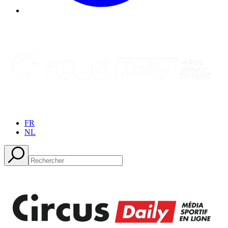
FR
NL