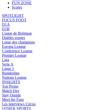
FUN ZONE
Scores
SPOTLIGHT
FOCUS FOOT
D1A
D1B
Coupe de Belgique
Diables rouges
Ligue des champions
Europa League
Conference League
Premier League
Liga
Serie A
Ligue 1
Bundesliga
Nations League
INSIGHTS
Top Prono
Match Day
Stay Onside
Meet the Fans
Les interviews Circus
OTHER SPORTS