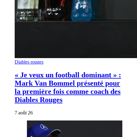
Diables rouges
« Je veux un football dominant » :
Mark Van Bommel présenté pour
la première fois comme coach des
Diables Rouges
7 août 26