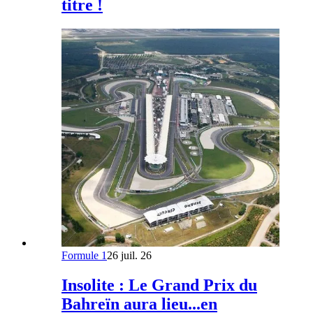
titre !
Formule 1
26 juil. 26
Insolite : Le Grand Prix du
Bahreïn aura lieu...en