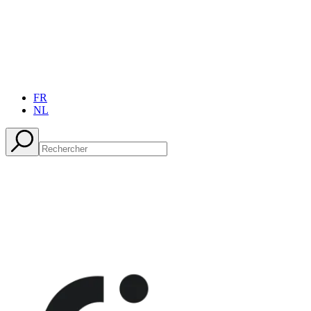
FR
NL