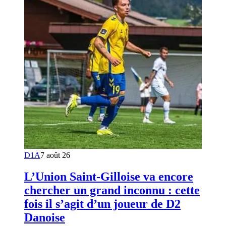
D1A
7 août 26
L’Union Saint-Gilloise va encore
chercher un grand inconnu : cette
fois il s’agit d’un joueur de D2
Danoise