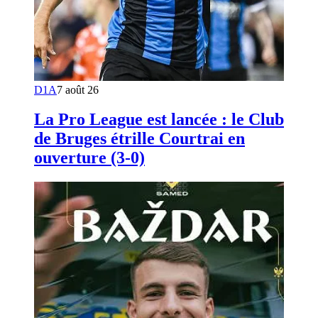
D1A
7 août 26
La Pro League est lancée : le Club
de Bruges étrille Courtrai en
ouverture (3-0)