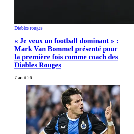
Diables rouges
« Je veux un football dominant » :
Mark Van Bommel présenté pour
la première fois comme coach des
Diables Rouges
7 août 26