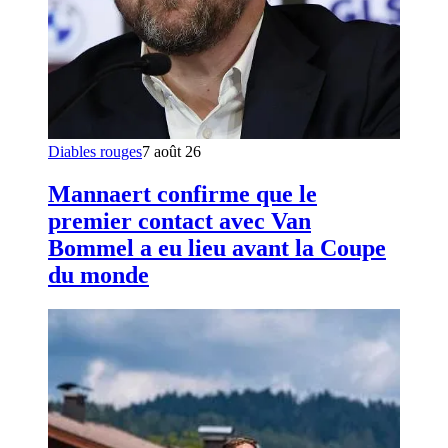
Diables rouges
7 août 26
Mannaert confirme que le
premier contact avec Van
Bommel a eu lieu avant la Coupe
du monde