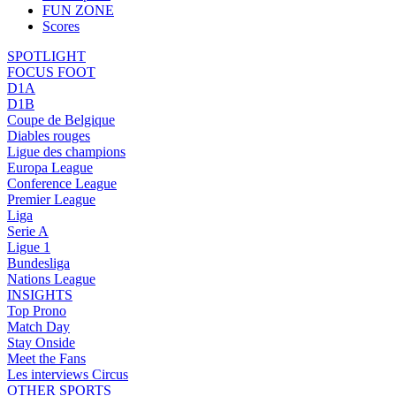
FUN ZONE
Scores
SPOTLIGHT
FOCUS FOOT
D1A
D1B
Coupe de Belgique
Diables rouges
Ligue des champions
Europa League
Conference League
Premier League
Liga
Serie A
Ligue 1
Bundesliga
Nations League
INSIGHTS
Top Prono
Match Day
Stay Onside
Meet the Fans
Les interviews Circus
OTHER SPORTS