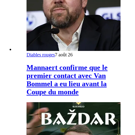
Diables rouges
7 août 26
Mannaert confirme que le
premier contact avec Van
Bommel a eu lieu avant la
Coupe du monde