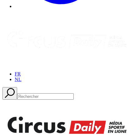
FR
NL