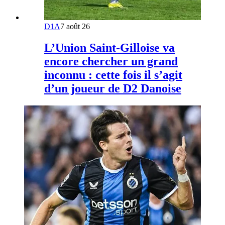
D1A
7 août 26
L’Union Saint-Gilloise va
encore chercher un grand
inconnu : cette fois il s’agit
d’un joueur de D2 Danoise