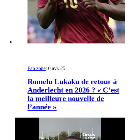
Fan zone
10 avr. 25
Romelu Lukaku de retour à
Anderlecht en 2026 ? « C’est
la meilleure nouvelle de
l’année »