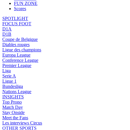
FUN ZONE
Scores
SPOTLIGHT
FOCUS FOOT
D1A
D1B
Coupe de Belgique
Diables rouges
Ligue des champions
Europa League
Conference League
Premier League
Liga
Serie A
Ligue 1
Bundesliga
Nations League
INSIGHTS
Top Prono
Match Day
Stay Onside
Meet the Fans
Les interviews Circus
OTHER SPORTS