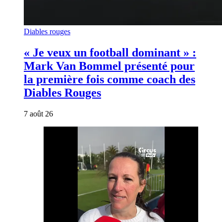
Diables rouges
« Je veux un football dominant » :
Mark Van Bommel présenté pour
la première fois comme coach des
Diables Rouges
7 août 26