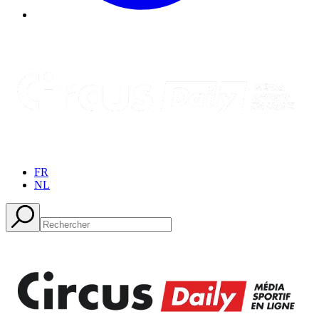
FR
NL