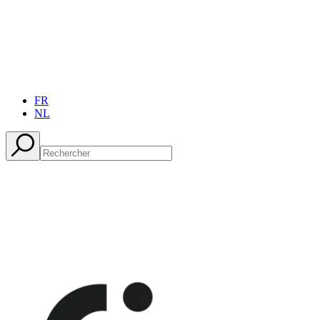
FR
NL