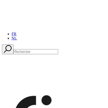
FR
NL